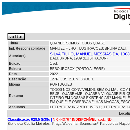
Título
QUANDO SOMOS TODOS QUASE
Ind. Responsabilidade
MANUEL FILHO ; ILUSTRACOES: BRUNA DALI.
SILVA FILHO, MANUEL MESSIAS DA, 1968
Autoria(s)
DALI, BRUNA, 1989 (ILUSTRADOR)
Edição
1 ed.
Editora
BESOUROBOX (PORTO ALEGRE)
Data
2022
Descrição
127P. ILUS. 21CM. BROCH.
Idioma
PORTUGUES
TODOS NOS CONVIVEMOS, BEM OU MAL, COM 
BEIJEI, QUASE AMEI, QUASE VIVI, QUASE FUI
Resumo
INTEIRO EM NOSSAS EXISTENCIAS? MANUEL FI
EM QUE ELE OBSERVA VELHAS MAGOAS, ESC
Assuntos
LITERATURA INFANTOJUVENIL;
LITERATURA J
Locali
Classificação 028.5 Si38q
|
NR 443767
INDISPONÍVEL
, cód.: ND
Biblioteca Cecília Meireles, Praça Waldemar Soares, s/nº. Parque das Naçõ