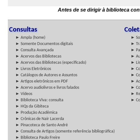
Antes de se dirigir à biblioteca c
Consultas
Cole
► Ampla (home)
► So
► Somente Documentos digitais
► Tr
► Consulta Avançada
► Pa
► Acervos das Bibliotecas
► Au
► Acervos das Bibliotecas (especificado)
► Lis
► Livros Eletrônicos
► Col
► Catálogos de Autores e Assuntos
► Co
► Artigos eletrônicos em PDF
► Ac
► Acervo audiolivros e livros falados
► Co
► Vídeos
► Re
► Biblioteca Viva: consulta
► Co
► HQs da Gibiteca
► Produção Acadêmica
► Crônicas de Nair Lacerda
► Pinacoteca de Santo André
► Consulta de Artigos (somente referência bibliográfica)
► Biblioteca Paulo Freire