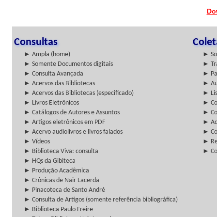
Do
Consultas
Cole
► Ampla (home)
► So
► Somente Documentos digitais
► Tr
► Consulta Avançada
► Pa
► Acervos das Bibliotecas
► Au
► Acervos das Bibliotecas (especificado)
► Lis
► Livros Eletrônicos
► Col
► Catálogos de Autores e Assuntos
► Co
► Artigos eletrônicos em PDF
► Ac
► Acervo audiolivros e livros falados
► Co
► Vídeos
► Re
► Biblioteca Viva: consulta
► Co
► HQs da Gibiteca
► Produção Acadêmica
► Crônicas de Nair Lacerda
► Pinacoteca de Santo André
► Consulta de Artigos (somente referência bibliográfica)
► Biblioteca Paulo Freire