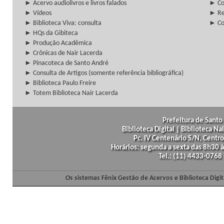
► Acervo audiolivros e livros falados
► Co
► Vídeos
► Re
► Biblioteca Viva: consulta
► Co
► HQs da Gibiteca
► Produção Acadêmica
► Crônicas de Nair Lacerda
► Pinacoteca de Santo André
► Consulta de Artigos (somente referência bibliográfica)
► Biblioteca Paulo Freire
► Totem Biblioteca Nair Lacerda
Prefeitura de Santo 
Biblioteca Digital | Biblioteca N
Pc. IV Centenário S/N, Centro
Horários: segunda a sexta das 8h30
Tel.: (11) 4433-0768
Os sistemas Fênix Gestão de Acervos e Biblioteca Dig