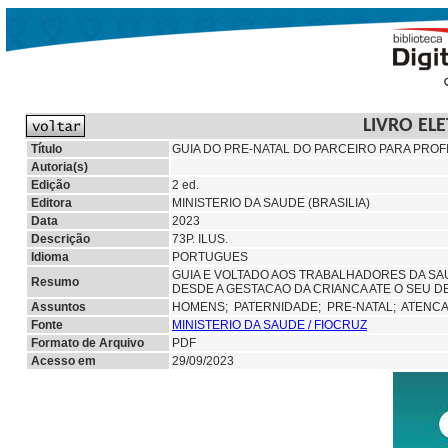
LIVRO EL
Título
GUIA DO PRE-NATAL DO PARCEIRO PARA PROF
Autoria(s)
Edição
2 ed.
Editora
MINISTERIO DA SAUDE (BRASILIA)
Data
2023
Descrição
73P. ILUS.
Idioma
PORTUGUES
GUIA E VOLTADO AOS TRABALHADORES DA SAU
Resumo
DESDE A GESTACAO DA CRIANCA ATE O SEU 
Assuntos
HOMENS;
PATERNIDADE;
PRE-NATAL; ATENCA
Fonte
MINISTERIO DA SAUDE / FIOCRUZ
Formato de Arquivo
PDF
Acesso em
29/09/2023