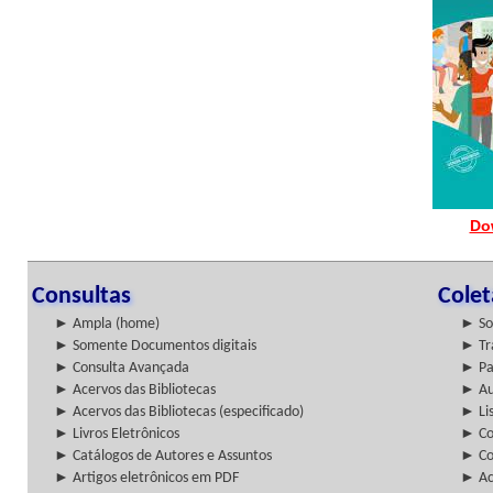
Do
Consultas
Cole
► Ampla (home)
► So
► Somente Documentos digitais
► Tr
► Consulta Avançada
► Pa
► Acervos das Bibliotecas
► Au
► Acervos das Bibliotecas (especificado)
► Lis
► Livros Eletrônicos
► Col
► Catálogos de Autores e Assuntos
► Co
► Artigos eletrônicos em PDF
► Ac