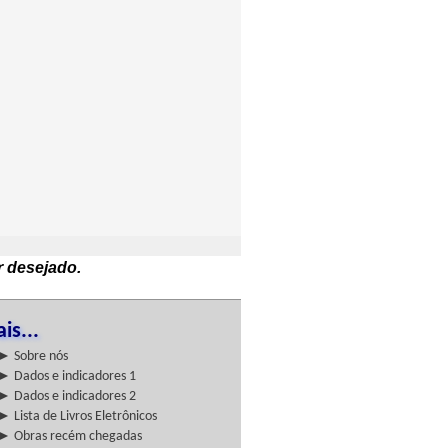
r desejado.
is...
► Sobre nós
► Dados e indicadores 1
► Dados e indicadores 2
► Lista de Livros Eletrônicos
► Obras recém chegadas