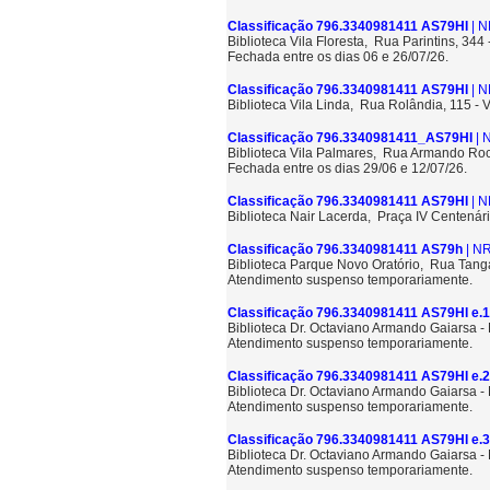
Classificação 796.3340981411 AS79HI
| N
Biblioteca Vila Floresta, Rua Parintins, 344
Fechada entre os dias 06 e 26/07/26.
Classificação 796.3340981411 AS79HI
| N
Biblioteca Vila Linda, Rua Rolândia, 115 - 
Classificação 796.3340981411_AS79HI
| 
Biblioteca Vila Palmares, Rua Armando Roc
Fechada entre os dias 29/06 e 12/07/26.
Classificação 796.3340981411 AS79HI
| N
Biblioteca Nair Lacerda, Praça IV Centenári
Classificação 796.3340981411 AS79h
| NR
Biblioteca Parque Novo Oratório, Rua Tang
Atendimento suspenso temporariamente.
Classificação 796.3340981411 AS79HI e.1
Biblioteca Dr. Octaviano Armando Gaiarsa 
Atendimento suspenso temporariamente.
Classificação 796.3340981411 AS79HI e.2
Biblioteca Dr. Octaviano Armando Gaiarsa 
Atendimento suspenso temporariamente.
Classificação 796.3340981411 AS79HI e.3
Biblioteca Dr. Octaviano Armando Gaiarsa 
Atendimento suspenso temporariamente.