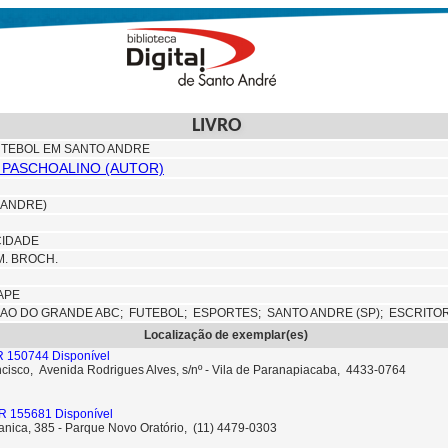
LIVRO
UTEBOL EM SANTO ANDRE
 PASCHOALINO (AUTOR)
O ANDRE)
CIDADE
CM. BROCH.
APE
IAO DO GRANDE ABC;
FUTEBOL;
ESPORTES;
SANTO ANDRE (SP);
ESCRITO
Localização de exemplar(es)
R 150744 Disponível
ncisco, Avenida Rodrigues Alves, s/nº - Vila de Paranapiacaba, 4433-0764
R 155681 Disponível
anica, 385 - Parque Novo Oratório, (11) 4479-0303