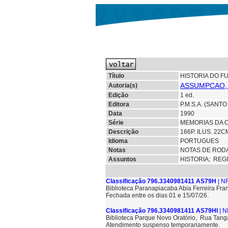
Título
HISTORIA DO F
ASSUMPCAO,
Autoria(s)
Edição
1 ed.
Editora
P.M.S.A. (SANT
Data
1990
Série
MEMORIAS DA 
Descrição
166P. ILUS. 22
Idioma
PORTUGUES
Notas
NOTAS DE ROD
Assuntos
HISTORIA;
REG
Classificação 796.3340981411 AS79H
| N
Biblioteca Paranapiacaba Abia Ferreira Fra
Fechada entre os dias 01 e 15/07/26.
Classificação 796.3340981411 AS79HI
| N
Biblioteca Parque Novo Oratório, Rua Tang
Atendimento suspenso temporariamente.