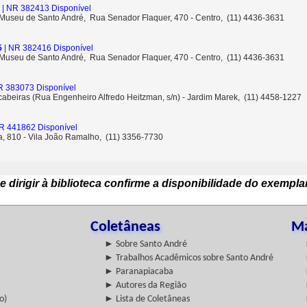
| NR 382413 Disponível
- Museu de Santo André, Rua Senador Flaquer, 470 - Centro, (11) 4436-3631
5
| NR 382416 Disponível
- Museu de Santo André, Rua Senador Flaquer, 470 - Centro, (11) 4436-3631
R 383073 Disponível
cabeiras (Rua Engenheiro Alfredo Heitzman, s/n) - Jardim Marek, (11) 4458-1227
R 441862 Disponível
ta, 810 - Vila João Ramalho, (11) 3356-7730
e dirigir à biblioteca confirme a disponibilidade do exempla
Coletâneas
Ma
► Sobre Santo André
► Trabalhos Acadêmicos sobre Santo André
► Paranapiacaba
► Autores da Região
o)
► Lista de Coletâneas