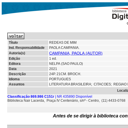
Título
REDEAS DE MIM
Ind. Responsabilidade
PAOLA CAMPANIA.
CAMPANIA, PAOLA (AUTOR)
Autoria(s)
Edição
1 ed.
Editora
NELPA (SAO PAULO)
Data
2021
Descrição
24P. 21CM. BROCH.
Idioma
PORTUGUES
Assuntos
LITERATURA BRASILEIRA;
CITACOES;
REGIAO 
Locali
Classificação 869.986 C151r
| NR 435890 Disponível
Biblioteca Nair Lacerda, Praça IV Centenário, s/nº - Centro, (11) 4433-0768
Antes de se dirigir à biblioteca c