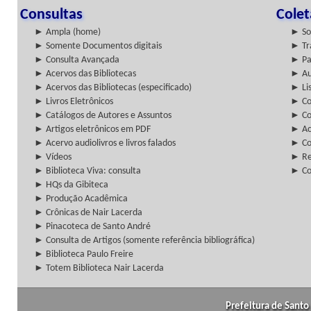
Consultas
Cole
► Ampla (home)
► So
► Somente Documentos digitais
► Tr
► Consulta Avançada
► Pa
► Acervos das Bibliotecas
► Au
► Acervos das Bibliotecas (especificado)
► Lis
► Livros Eletrônicos
► Col
► Catálogos de Autores e Assuntos
► Co
► Artigos eletrônicos em PDF
► Ac
► Acervo audiolivros e livros falados
► Co
► Vídeos
► Re
► Biblioteca Viva: consulta
► Co
► HQs da Gibiteca
► Produção Acadêmica
► Crônicas de Nair Lacerda
► Pinacoteca de Santo André
► Consulta de Artigos (somente referência bibliográfica)
► Biblioteca Paulo Freire
► Totem Biblioteca Nair Lacerda
Prefeitura de Santo 