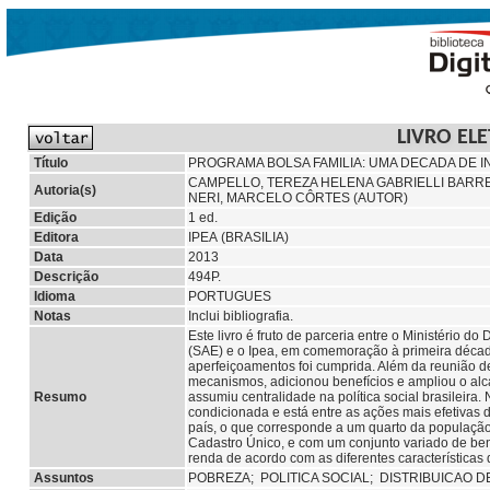
LIVRO EL
Título
PROGRAMA BOLSA FAMILIA: UMA DECADA DE I
CAMPELLO, TEREZA HELENA GABRIELLI BARR
Autoria(s)
NERI, MARCELO CÔRTES (AUTOR)
Edição
1 ed.
Editora
IPEA (BRASILIA)
Data
2013
Descrição
494P.
Idioma
PORTUGUES
Notas
Inclui bibliografia.
Este livro é fruto de parceria entre o Ministério
(SAE) e o Ipea, em comemoração à primeira décad
aperfeiçoamentos foi cumprida. Além da reunião de
mecanismos, adicionou benefícios e ampliou o alca
Resumo
assumiu centralidade na política social brasileira.
condicionada e está entre as ações mais efetivas
país, o que corresponde a um quarto da população
Cadastro Único, e com um conjunto variado de bene
renda de acordo com as diferentes características 
Assuntos
POBREZA;
POLITICA SOCIAL;
DISTRIBUICAO 