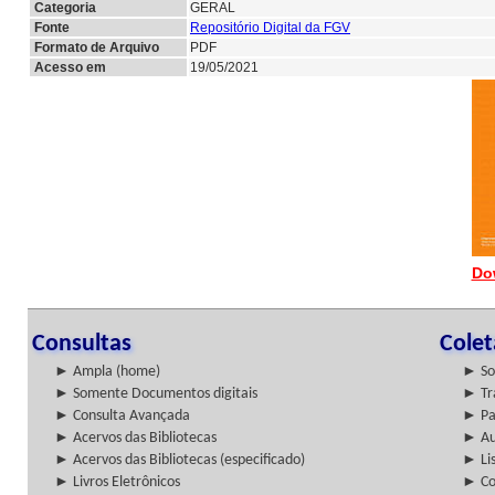
Categoria
GERAL
Fonte
Repositório Digital da FGV
Formato de Arquivo
PDF
Acesso em
19/05/2021
Do
Consultas
Cole
► Ampla (home)
► So
► Somente Documentos digitais
► Tr
► Consulta Avançada
► Pa
► Acervos das Bibliotecas
► Au
► Acervos das Bibliotecas (especificado)
► Lis
► Livros Eletrônicos
► Col