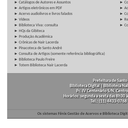
► Catálogos de Autores e Assuntos
► Co
► Artigos eletrônicos em PDF
► Ac
► Acervo audiolivros e livros falados
► Co
► Vídeos
► Re
► Biblioteca Viva: consulta
► Co
► HQs da Gibiteca
► Produção Acadêmica
► Crônicas de Nair Lacerda
► Pinacoteca de Santo André
► Consulta de Artigos (somente referência bibliográfica)
► Biblioteca Paulo Freire
► Totem Biblioteca Nair Lacerda
Prefeitura de Santo 
Biblioteca Digital | Biblioteca N
Pc. IV Centenário S/N, Centro
Horários: segunda a sexta das 8h30
Tel.: (11) 4433-0768
Os sistemas Fênix Gestão de Acervos e Biblioteca Dig