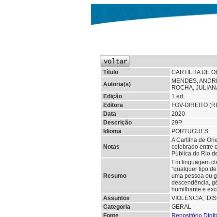
Título
CARTILHA DE O
MENDES, ANDRÉ
Autoria(s)
ROCHA, JULIAN
Edição
1 ed.
Editora
FGV-DIREITO (R
Data
2020
Descrição
29P.
Idioma
PORTUGUES
A Cartilha de Or
Notas
celebrado entre 
Pública do Rio d
Em linguagem cla
"qualquer tipo d
Resumo
uma pessoa ou gr
descendência, gên
humilhante e exc
Assuntos
VIOLENCIA;
DI
Categoria
GERAL
Fonte
Repositório Digi