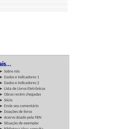
is...
► Sobre nós
► Dados e indicadores 1
► Dados e indicadores 2
► Lista de Livros Eletrônicos
► Obras recém chegadas
► Sócio
► Envie seu comentário
► Doações de livros
► Acervo doado pela FBN
► Situação de exemplar