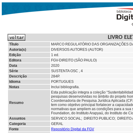
LIVRO EL
Título
MARCO REGULATÓRIO DAS ORGANIZAÇÕES DA
Autoria(s)
DIVERSOS AUTORES (AUTOR)
Edição
1 ed.
Editora
FGV-DIREITO (SÃO PAULO)
Data
2020
Série
SUSTENTA OSC , 4
Descrição
284P.
Idioma
PORTUGUES
Notas
Inclui bibliografia.
Esta publicação integra a coleção “Sustentabilid
pesquisas desenvolvidas no âmbito do projeto hom
Coordenadoria de Pesquisa Jurídica Aplicada (CPJ
Resumo
tem como objetivo principal fortalecer a capacidad
normativas que ampliem as condições para a sua s
Foundation, do Instituto Arapyaú, do Instituto de
Assuntos
SERVICO SOCIAL;
DIREITO PUBLICO;
DIREITO
Categoria
GERAL
Fonte
Repositório Digital da FGV