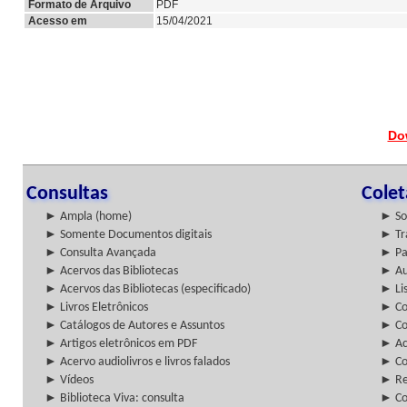
Formato de Arquivo
PDF
Acesso em
15/04/2021
Do
Consultas
Cole
► Ampla (home)
► So
► Somente Documentos digitais
► Tr
► Consulta Avançada
► Pa
► Acervos das Bibliotecas
► Au
► Acervos das Bibliotecas (especificado)
► Lis
► Livros Eletrônicos
► Col
► Catálogos de Autores e Assuntos
► Co
► Artigos eletrônicos em PDF
► Ac
► Acervo audiolivros e livros falados
► Co
► Vídeos
► Re
► Biblioteca Viva: consulta
► Co