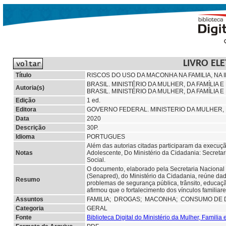
LIVRO EL
Título
RISCOS DO USO DA MACONHA NA FAMILIA, NA 
BRASIL. MINISTÉRIO DA MULHER, DA FAMÍLIA 
Autoria(s)
BRASIL. MINISTÉRIO DA MULHER, DA FAMÍLIA
Edição
1 ed.
Editora
GOVERNO FEDERAL. MINISTERIO DA MULHER, D
Data
2020
Descrição
30P.
Idioma
PORTUGUES
Além das autorias citadas participaram da execuçã
Notas
Adolescente, Do Ministério da Cidadania: Secreta
Social.
O documento, elaborado pela Secretaria Nacional
(Senapred), do Ministério da Cidadania, reúne da
Resumo
problemas de segurança pública, trânsito, educaçã
afirmou que o fortalecimento dos vínculos familiar
Assuntos
FAMILIA;
DROGAS;
MACONHA; CONSUMO DE 
Categoria
GERAL
Fonte
Biblioteca Digital do Ministério da Mulher, Famili