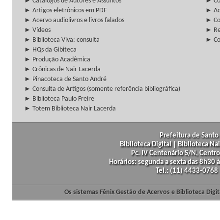
► Catálogos de Autores e Assuntos
► Co
► Artigos eletrônicos em PDF
► Ac
► Acervo audiolivros e livros falados
► Co
► Vídeos
► Re
► Biblioteca Viva: consulta
► Co
► HQs da Gibiteca
► Produção Acadêmica
► Crônicas de Nair Lacerda
► Pinacoteca de Santo André
► Consulta de Artigos (somente referência bibliográfica)
► Biblioteca Paulo Freire
► Totem Biblioteca Nair Lacerda
Prefeitura de Santo 
Biblioteca Digital | Biblioteca N
Pc. IV Centenário S/N, Centro
Horários: segunda a sexta das 8h30
Tel.: (11) 4433-0768
Os sistemas Fênix Gestão de Acervos e Biblioteca Dig