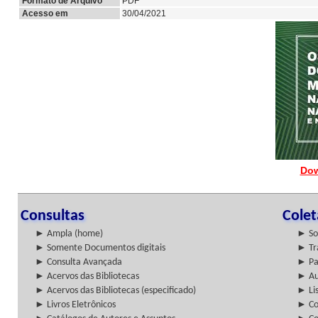
Formato de Arquivo
PDF
Acesso em
30/04/2021
Dow
Consultas
Cole
► Ampla (home)
► So
► Somente Documentos digitais
► Tr
► Consulta Avançada
► Pa
► Acervos das Bibliotecas
► Au
► Acervos das Bibliotecas (especificado)
► Lis
► Livros Eletrônicos
► Col