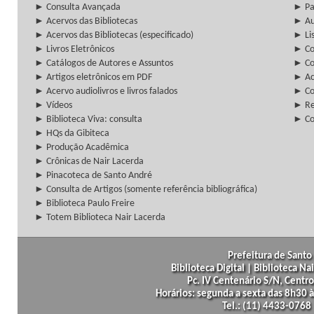
► Consulta Avançada
► Pa
► Acervos das Bibliotecas
► Au
► Acervos das Bibliotecas (especificado)
► Lis
► Livros Eletrônicos
► Col
► Catálogos de Autores e Assuntos
► Co
► Artigos eletrônicos em PDF
► Ac
► Acervo audiolivros e livros falados
► Co
► Vídeos
► Re
► Biblioteca Viva: consulta
► Co
► HQs da Gibiteca
► Produção Acadêmica
► Crônicas de Nair Lacerda
► Pinacoteca de Santo André
► Consulta de Artigos (somente referência bibliográfica)
► Biblioteca Paulo Freire
► Totem Biblioteca Nair Lacerda
Prefeitura de Santo 
Biblioteca Digital | Biblioteca N
Pc. IV Centenário S/N, Centro
Horários: segunda a sexta das 8h30
Tel.: (11) 4433-0768