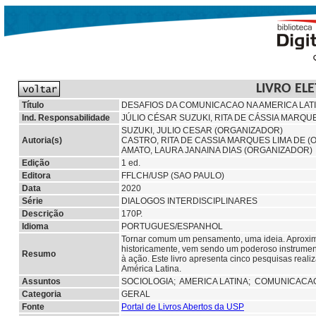
LIVRO EL
Título
DESAFIOS DA COMUNICACAO NA AMERICA LAT
Ind. Responsabilidade
JÚLIO CÉSAR SUZUKI, RITA DE CÁSSIA MARQU
SUZUKI, JULIO CESAR (ORGANIZADOR)
Autoria(s)
CASTRO, RITA DE CASSIA MARQUES LIMA DE 
AMATO, LAURA JANAINA DIAS (ORGANIZADOR)
Edição
1 ed.
Editora
FFLCH/USP (SAO PAULO)
Data
2020
Série
DIALOGOS INTERDISCIPLINARES
Descrição
170P.
Idioma
PORTUGUES/ESPANHOL
Tornar comum um pensamento, uma ideia. Aproximar
historicamente, vem sendo um poderoso instrumento
Resumo
à ação. Este livro apresenta cinco pesquisas real
América Latina.
Assuntos
SOCIOLOGIA;
AMERICA LATINA;
COMUNICACAO
Categoria
GERAL
Fonte
Portal de Livros Abertos da USP