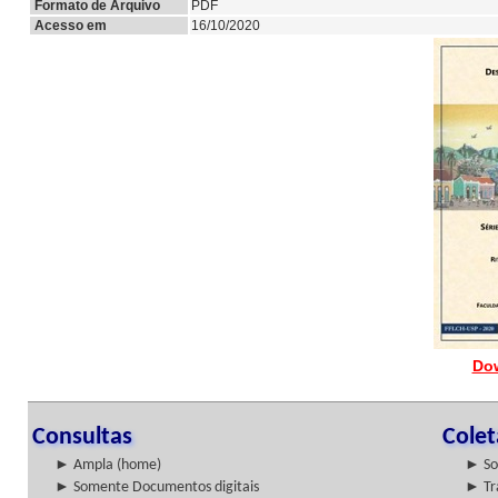
Formato de Arquivo
PDF
Acesso em
16/10/2020
Do
Consultas
Cole
► Ampla (home)
► So
► Somente Documentos digitais
► Tr