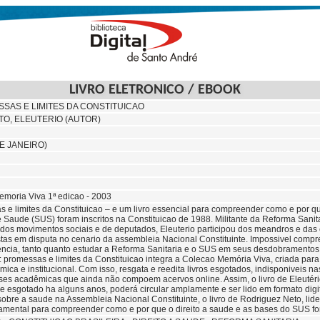
LIVRO ELETRONICO / EBOOK
SAS E LIMITES DA CONSTITUICAO
O, ELEUTERIO (AUTOR)
E JANEIRO)
moria Viva 1ª edicao - 2003
 e limites da Constituicao – e um livro essencial para compreender como e por qu
Saude (SUS) foram inscritos na Constituicao de 1988. Militante da Reforma Sanitar
dos movimentos sociais e de deputados, Eleuterio participou dos meandros e das 
stas em disputa no cenario da assembleia Nacional Constituinte. Impossivel comp
ncia, tanto quanto estudar a Reforma Sanitaria e o SUS em seus desdobramentos po
 promessas e limites da Constituicao integra a Colecao Memória Viva, criada para
ica e institucional. Com isso, resgata e reedita livros esgotados, indisponiveis nas l
eses acadêmicas que ainda não compoem acervos online. Assim, o livro de Eleutéri
 esgotado ha alguns anos, poderá circular amplamente e ser lido em formato digita
sobre a saude na Assembleia Nacional Constituinte, o livro de Rodriguez Neto, li
ndamental para compreender como e por que o direito a saude e as bases do SUS fo