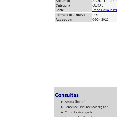
Assuntos
SAUDE PUBLIC
Categoria
GERAL
Fonte
Repositorio Insti
Formato de Arquivo
PDF
Acesso em
06/04/2021
Consultas
► Ampla (home)
► Somente Documentos digitais
► Consulta Avançada