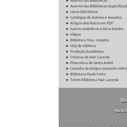
► Acervos das Bibliotecas
► Acervos das Bibliotecas (especificad
► Livros Eletrônicos
► Catálogos de Autores e Assuntos
► Artigos eletrônicos em PDF
► Acervo audiolivros e livros falados
► Vídeos
► Biblioteca Viva: consulta
► HQs da Gibiteca
► Produção Acadêmica
► Crônicas de Nair Lacerda
► Pinacoteca de Santo André
► Consulta de Artigos (somente referên
► Biblioteca Paulo Freire
► Totem Biblioteca Nair Lacerda
Bib
Horári