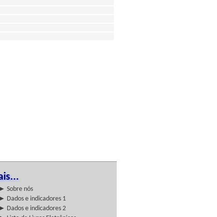
is...
► Sobre nós
► Dados e indicadores 1
► Dados e indicadores 2