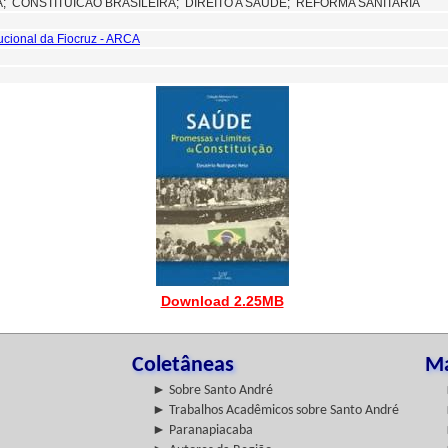
A;
CONSTITUICAO BRASILEIRA;
DIREITO A SAUDE; REFORMA SANITARIA
tucional da Fiocruz - ARCA
Download 2.25MB
Coletâneas
Ma
► Sobre Santo André
► Trabalhos Acadêmicos sobre Santo André
► Paranapiacaba