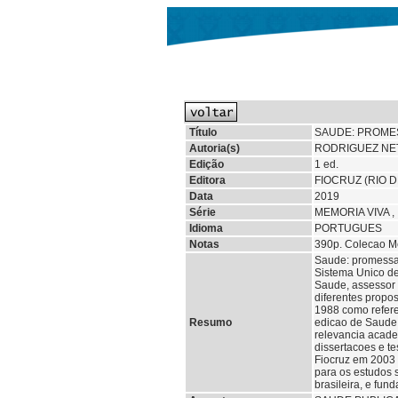
Título
SAUDE: PROMES
Autoria(s)
RODRIGUEZ NET
Edição
1 ed.
Editora
FIOCRUZ (RIO D
Data
2019
Série
MEMORIA VIVA ,
Idioma
PORTUGUES
Notas
390p. Colecao Me
Saude: promessas
Sistema Unico de 
Saude, assessor 
diferentes propo
1988 como refere
Resumo
edicao de Saude:
relevancia academ
dissertacoes e t
Fiocruz em 2003 e
para os estudos 
brasileira, e fu