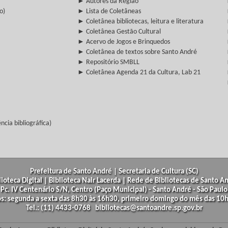
► Autores da Região
o)
► Lista de Coletâneas
► Coletânea bibliotecas, leitura e literatura
► Coletânea Gestão Cultural
► Acervo de Jogos e Brinquedos
► Coletânea de textos sobre Santo André
► Repositório SMBLL
► Coletânea Agenda 21 da Cultura, Lab 21
cia bibliográfica)
Prefeitura de Santo André | Secretaria de Cultura (SC)
lioteca Digital | Biblioteca Nair Lacerda | Rede de Bibliotecas de Santo A
Pc. IV Centenário S/N, Centro (Paço Municipal) - Santo André - São Paulo
os: segunda a sexta das 8h30 às 16h30, primeiro domingo do mês das 10h
Tel.: (11) 4433-0768 bibliotecas@santoandre.sp.gov.br