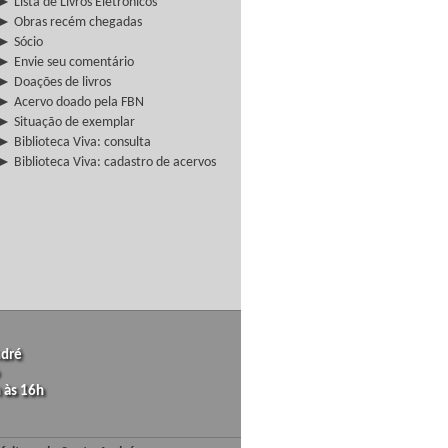
► Lista de Livros Eletrônicos
► Obras recém chegadas
► Sócio
► Envie seu comentário
► Doações de livros
► Acervo doado pela FBN
► Situação de exemplar
► Biblioteca Viva: consulta
► Biblioteca Viva: cadastro de acervos
ndré
 às 16h