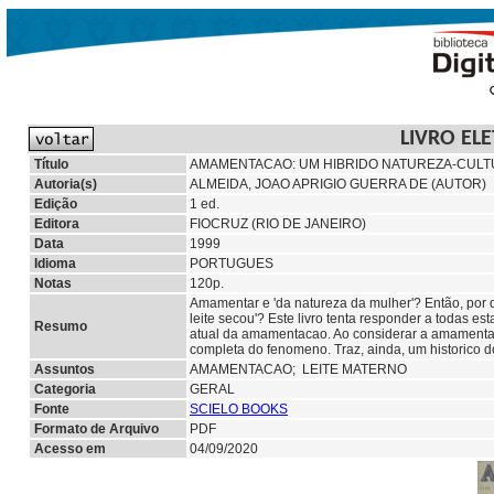
LIVRO EL
Título
AMAMENTACAO: UM HIBRIDO NATUREZA-CUL
Autoria(s)
ALMEIDA, JOAO APRIGIO GUERRA DE (AUTOR)
Edição
1 ed.
Editora
FIOCRUZ (RIO DE JANEIRO)
Data
1999
Idioma
PORTUGUES
Notas
120p.
Amamentar e 'da natureza da mulher'? Então, por 
leite secou'? Este livro tenta responder a todas e
Resumo
atual da amamentacao. Ao considerar a amamenta
completa do fenomeno. Traz, ainda, um historico d
Assuntos
AMAMENTACAO; LEITE MATERNO
Categoria
GERAL
Fonte
SCIELO BOOKS
Formato de Arquivo
PDF
Acesso em
04/09/2020