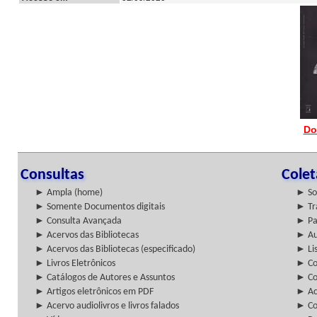
Do
Consultas
Cole
► Ampla (home)
► So
► Somente Documentos digitais
► Tr
► Consulta Avançada
► Pa
► Acervos das Bibliotecas
► Au
► Acervos das Bibliotecas (especificado)
► Lis
► Livros Eletrônicos
► Col
► Catálogos de Autores e Assuntos
► Co
► Artigos eletrônicos em PDF
► Ac
► Acervo audiolivros e livros falados
► Co