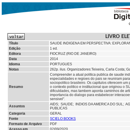
LIVRO EL
Título
SAUDE INDIGENA EM PERSPECTIVA: EXPLORA
Edição
1 ed.
Editora
FIOCRUZ (RIO DE JANEIRO)
Data
2014
Idioma
PORTUGUES
Notas
262p. ilus. Organizadores:Teixeira, Carla Costa;
Compreender a atual politica publica de saude ind
especialidades e regioes do pais se reuniram para
sociopolitico brasileiro. Os capitulos oferecem um
Resumo
o contexto politico e institucional que originou o
dificuldades, mas tambem aponta caminhos de artic
importancia do dialogo para estabelecer interacoes
sensivel".
AIDS;
SAUDE;
INDIOS DA AMERICA DO SUL;
AG
Assuntos
PUBLICAS
Categoria
GERAL
Fonte
SCIELO BOOKS
Formato de Arquivo
PDF
Acesso em
02/09/2020