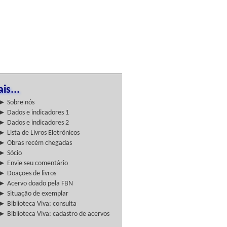
is...
► Sobre nós
► Dados e indicadores 1
► Dados e indicadores 2
► Lista de Livros Eletrônicos
► Obras recém chegadas
► Sócio
► Envie seu comentário
► Doações de livros
► Acervo doado pela FBN
► Situação de exemplar
► Biblioteca Viva: consulta
► Biblioteca Viva: cadastro de acervos