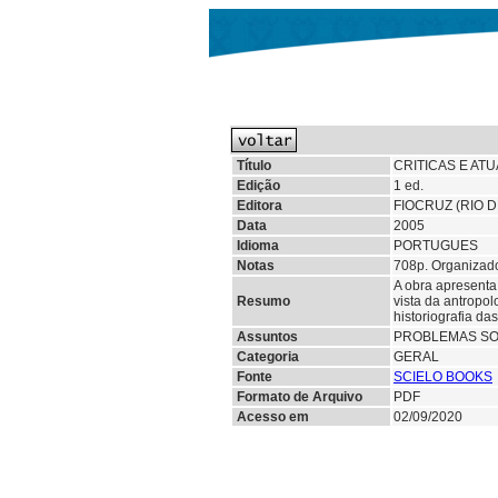
Título
CRITICAS E AT
Edição
1 ed.
Editora
FIOCRUZ (RIO D
Data
2005
Idioma
PORTUGUES
Notas
708p. Organizador
A obra apresenta
Resumo
vista da antropol
historiografia da
Assuntos
PROBLEMAS SO
Categoria
GERAL
Fonte
SCIELO BOOKS
Formato de Arquivo
PDF
Acesso em
02/09/2020