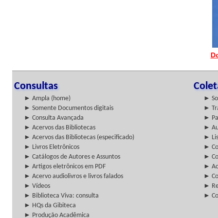
D
Consultas
Cole
► Ampla (home)
► So
► Somente Documentos digitais
► Tr
► Consulta Avançada
► Pa
► Acervos das Bibliotecas
► Au
► Acervos das Bibliotecas (especificado)
► Lis
► Livros Eletrônicos
► Col
► Catálogos de Autores e Assuntos
► Co
► Artigos eletrônicos em PDF
► Ac
► Acervo audiolivros e livros falados
► Co
► Vídeos
► Re
► Biblioteca Viva: consulta
► Co
► HQs da Gibiteca
► Produção Acadêmica