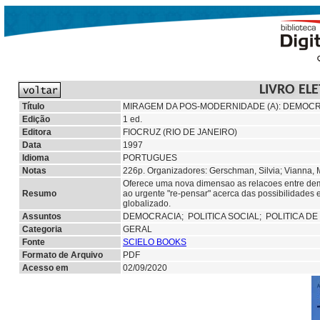
LIVRO EL
Título
MIRAGEM DA POS-MODERNIDADE (A): DEMOCRA
Edição
1 ed.
Editora
FIOCRUZ (RIO DE JANEIRO)
Data
1997
Idioma
PORTUGUES
Notas
226p. Organizadores: Gerschman, Silvia; Vianna,
Oferece uma nova dimensao as relacoes entre demo
Resumo
ao urgente "re-pensar" acerca das possibilidades
globalizado.
Assuntos
DEMOCRACIA;
POLITICA SOCIAL;
POLITICA D
Categoria
GERAL
Fonte
SCIELO BOOKS
Formato de Arquivo
PDF
Acesso em
02/09/2020