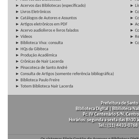
► Acervos das Bibliotecas (especificado)
► Lis
► Livros Eletrônicos
► Col
► Catálogos de Autores e Assuntos
► Co
► Artigos eletrônicos em PDF
► Ac
► Acervo audiolivros e livros falados
► Co
► Vídeos
► Re
► Biblioteca Viva: consulta
► Co
► HQs da Gibiteca
► Produção Acadêmica
► Crônicas de Nair Lacerda
► Pinacoteca de Santo André
► Consulta de Artigos (somente referência bibliográfica)
► Biblioteca Paulo Freire
► Totem Biblioteca Nair Lacerda
Prefeitura de Santo 
Biblioteca Digital | Biblioteca N
Pc. IV Centenário S/N, Centro
Horários: segunda a sexta das 8h30
Tel.: (11) 4433-0768