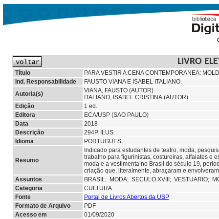
LIVRO EL
Título
PARA VESTIR A CENA CONTEMPORANEA: MOLDE
Ind. Responsabilidade
FAUSTO VIANA E ISABEL ITALIANO.
VIANA, FAUSTO (AUTOR)
Autoria(s)
ITALIANO, ISABEL CRISTINA (AUTOR)
Edição
1 ed.
Editora
ECA/USP (SAO PAULO)
Data
2018
Descrição
294P. ILUS.
Idioma
PORTUGUES
Indicado para estudantes de teatro, moda, pesquisa
trabalho para figurinistas, costureiras, alfaiates e
Resumo
moda e a vestimenta no Brasil do século 19, perío
criação que, literalmente, abraçaram e envolveram
Assuntos
BRASIL;
MODA;
SECULO XVIII;
VESTUARIO; M
Categoria
CULTURA
Fonte
Portal de Livros Abertos da USP
Formato de Arquivo
PDF
Acesso em
01/09/2020