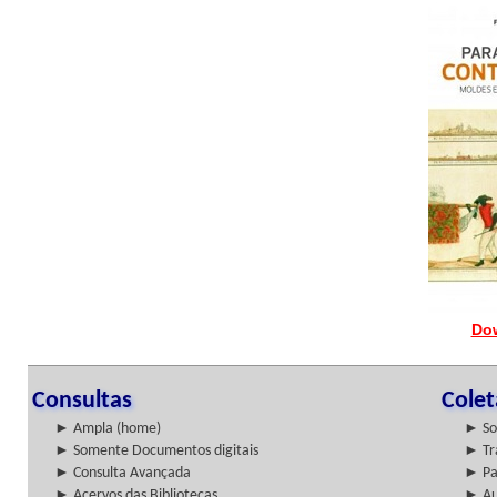
Do
Consultas
Cole
► Ampla (home)
► So
► Somente Documentos digitais
► Tr
► Consulta Avançada
► Pa
► Acervos das Bibliotecas
► Au