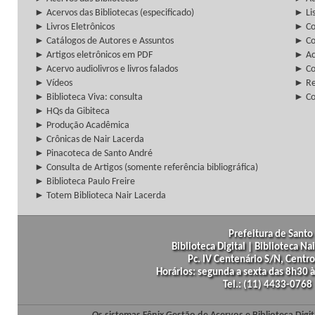
► Acervos das Bibliotecas (especificado)
► Lis
► Livros Eletrônicos
► Col
► Catálogos de Autores e Assuntos
► Co
► Artigos eletrônicos em PDF
► Ac
► Acervo audiolivros e livros falados
► Co
► Vídeos
► Re
► Biblioteca Viva: consulta
► Co
► HQs da Gibiteca
► Produção Acadêmica
► Crônicas de Nair Lacerda
► Pinacoteca de Santo André
► Consulta de Artigos (somente referência bibliográfica)
► Biblioteca Paulo Freire
► Totem Biblioteca Nair Lacerda
Prefeitura de Santo 
Biblioteca Digital | Biblioteca N
Pc. IV Centenário S/N, Centro
Horários: segunda a sexta das 8h30
Tel.: (11) 4433-0768