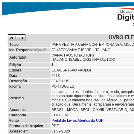
LIVRO EL
Título
PARA VESTIR A CENA CONTEMPORANEA: MOLDE
Ind. Responsabilidade
FAUSTO VIANA E ISABEL ITALIANO.
VIANA, FAUSTO (AUTOR)
Autoria(s)
ITALIANO, ISABEL CRISTINA (AUTOR)
Edição
1 ed.
Editora
ECA/USP (SAO PAULO)
Data
2018
Descrição
294P. ILUS.
Idioma
PORTUGUES
Indicado para estudantes de teatro, moda, pesquisa
trabalho para figurinistas, costureiras, alfaiates e
Resumo
moda e a vestimenta no Brasil do século 19, perío
criação que, literalmente, abraçaram e envolveram
Assuntos
BRASIL;
MODA;
SECULO XVIII;
VESTUARIO; M
Categoria
CULTURA
Fonte
Portal de Livros Abertos da USP
Formato de Arquivo
PDF
Acesso em
01/09/2020