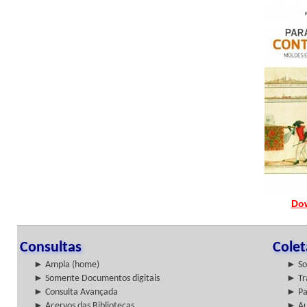
Do
Consultas
Cole
► Ampla (home)
► So
► Somente Documentos digitais
► Tr
► Consulta Avançada
► Pa
► Acervos das Bibliotecas
► Au