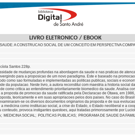
LIVRO ELETRONICO / EBOOK
SAUDE: A CONSTRUCAO SOCIAL DE UM CONCEITO EM PERSPECTIVA COMP
ucíola Santos 228p.
essidade de mudanças profundas na abordagem da saude e nas praticas de atenca
onvergindo para a proposicao de um novo paradigma. Este e baseado na promoca
odo como sao formuladas e implementadas as politicas publicas, sociais e econom
e da populacao. Neste livro, a autora reconstitui com maestria a historia social da
e como critica ao entendimento prioritariamente biomedico da saude. Analisa c
as a proposta de promocao da saude ratificada pela Declaracao de Otawa, em 19
roposta, teoricamente e em suas apropriacoes pelos dois paises. No caso do Brasil
xaminaram-se os diversos documentos originarios da proposta e de sua evoluca
a medicina como instituicao social, a crise do Estado, o Estado neoliberal e a co
u conteudo, provoca instigantes questoes, aqui tratadas primorosamente por Luciol
A;
MEDICINA SOCIAL;
POLITICAS PUBLICAS;
PROGRAMA DE SAUDE DA FAMIL