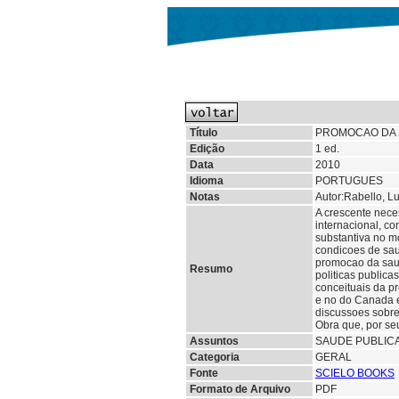
Título
PROMOCAO DA 
Edição
1 ed.
Data
2010
Idioma
PORTUGUES
Notas
Autor:Rabello, L
A crescente nec
internacional, c
substantiva no m
condicoes de saud
promocao da saud
Resumo
politicas public
conceituais da p
e no do Canada e
discussoes sobre 
Obra que, por se
Assuntos
SAUDE PUBLIC
Categoria
GERAL
Fonte
SCIELO BOOKS
Formato de Arquivo
PDF