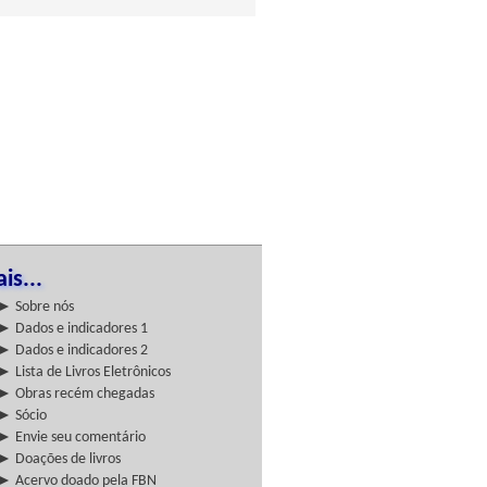
is...
► Sobre nós
► Dados e indicadores 1
► Dados e indicadores 2
► Lista de Livros Eletrônicos
► Obras recém chegadas
► Sócio
► Envie seu comentário
► Doações de livros
► Acervo doado pela FBN