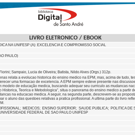
LIVRO ELETRONICO / EBOOK
CA NA UNIFESP (A): EXCELENCIA E COMPROMISSO SOCIAL
AO PAULO)
iorini; Sampaio, Lucia de Oliveira; Batista, Nildo Alves (Orgs.) 312p.
penas relata a evolucao historica do ensino medico na EPM, mas, acima de tudo, 
ferecer uma formacao de excelencia. A EPM sempre esteve presente nas discussoe
 modelo de educação medica, buscando adequar seu curriculo as mudancas naciona
o Historica, Teorica e Metodologica”, situa o panorama do ensino medico a partir
ancas na educacao medica. A seguir, na segunda parte, descrevem-se as propos
mar o aluno das questoes relativas a pratica profissional. A ultima parte do livro ref
PM.
FISSIONAL;
MEDICOS;
ENSINO SUPERIOR;
SAUDE PUBLICA;
POLITICA DE
UNIVERSIDADE FEDERAL DE SAO PAULO UNIFESP