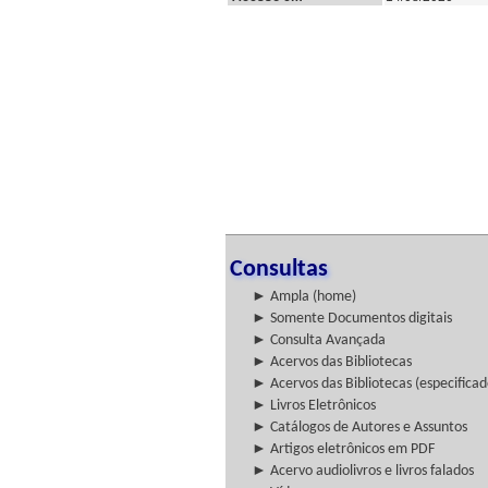
Consultas
► Ampla (home)
► Somente Documentos digitais
► Consulta Avançada
► Acervos das Bibliotecas
► Acervos das Bibliotecas (especificad
► Livros Eletrônicos
► Catálogos de Autores e Assuntos
► Artigos eletrônicos em PDF
► Acervo audiolivros e livros falados