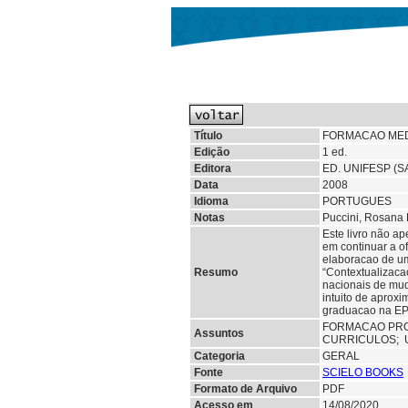
Título
FORMACAO MEDI
Edição
1 ed.
Editora
ED. UNIFESP (S
Data
2008
Idioma
PORTUGUES
Notas
Puccini, Rosana F
Este livro não a
em continuar a o
elaboracao de um
Resumo
“Contextualizaca
nacionais de mud
intuito de aproxi
graduacao na E
FORMACAO PRO
Assuntos
CURRICULOS; 
Categoria
GERAL
Fonte
SCIELO BOOKS
Formato de Arquivo
PDF
Acesso em
14/08/2020