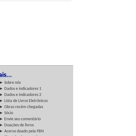
is...
► Sobre nós
► Dados e indicadores 1
► Dados e indicadores 2
► Lista de Livros Eletrônicos
► Obras recém chegadas
► Sócio
► Envie seu comentário
► Doações de livros
► Acervo doado pela FBN