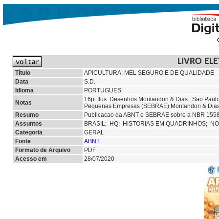
LIVRO EL
Título
APICULTURA: MEL SEGURO E DE QUALIDADE
Data
S.D.
Idioma
PORTUGUES
16p. Ilus. Desenhos Montandon & Dias ; Sao Paulo 
Notas
Pequenas Empresas (SEBRAE) Montandori & Dias 
Resumo
Publicacao da ABNT e SEBRAE sobre a NBR 15585 q
Assuntos
BRASIL;
HQ;
HISTORIAS EM QUADRINHOS;
NO
Categoria
GERAL
Fonte
ABNT
Formato de Arquivo
PDF
Acesso em
28/07/2020