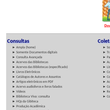
Do
Consultas
Cole
► Ampla (home)
► So
► Somente Documentos digitais
► Tr
► Consulta Avançada
► Pa
► Acervos das Bibliotecas
► Au
► Acervos das Bibliotecas (especificado)
► Lis
► Livros Eletrônicos
► Col
► Catálogos de Autores e Assuntos
► Co
► Artigos eletrônicos em PDF
► Ac
► Acervo audiolivros e livros falados
► Co
► Vídeos
► Re
► Biblioteca Viva: consulta
► Co
► HQs da Gibiteca
► Produção Acadêmica