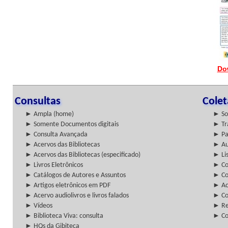
Do
Consultas
Cole
► Ampla (home)
► So
► Somente Documentos digitais
► Tr
► Consulta Avançada
► Pa
► Acervos das Bibliotecas
► Au
► Acervos das Bibliotecas (especificado)
► Lis
► Livros Eletrônicos
► Col
► Catálogos de Autores e Assuntos
► Co
► Artigos eletrônicos em PDF
► Ac
► Acervo audiolivros e livros falados
► Co
► Vídeos
► Re
► Biblioteca Viva: consulta
► Co
► HQs da Gibiteca