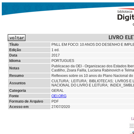
LIVRO EL
Título
PNLL EM FOCO: 10 ANOS DO DESENHO E IMPL
Edição
1 ed.
Data
2017
Idioma
PORTUGUES
Publicacao da OEI - Organizacao dos Estados Ibe
Notas
Castilho, Zoara Failla, Luciana Rabinovich e Telma
Resumo
Reflexoes sobre os 10 anos do Plano Nacional do 
CULTURA;
LEITURA;
BIBLIOTECAS;
LIVROS E 
Assuntos
NACIONAL DO LIVRO E LEITURA; INDEX_SMB
Categoria
GERAL
Fonte
OEI.ORG
Formato de Arquivo
PDF
Acesso em
27/07/2020