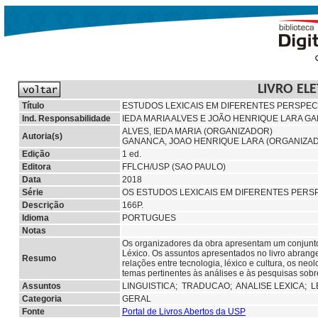
LIVRO EL
Título
ESTUDOS LEXICAIS EM DIFERENTES PERSPECTI
Ind. Responsabilidade
IEDA MARIA ALVES E JOÃO HENRIQUE LARA G
ALVES, IEDA MARIA (ORGANIZADOR)
Autoria(s)
GANANCA, JOAO HENRIQUE LARA (ORGANIZA
Edição
1 ed.
Editora
FFLCH/USP (SAO PAULO)
Data
2018
Série
OS ESTUDOS LEXICAIS EM DIFERENTES PERSPE
Descrição
166P.
Idioma
PORTUGUES
Notas
Os organizadores da obra apresentam um conjunto 
Léxico. Os assuntos apresentados no livro abrange
Resumo
relações entre tecnologia, léxico e cultura, os neo
temas pertinentes às análises e às pesquisas sobr
Assuntos
LINGUISTICA;
TRADUCAO;
ANALISE LEXICA;
L
Categoria
GERAL
Fonte
Portal de Livros Abertos da USP