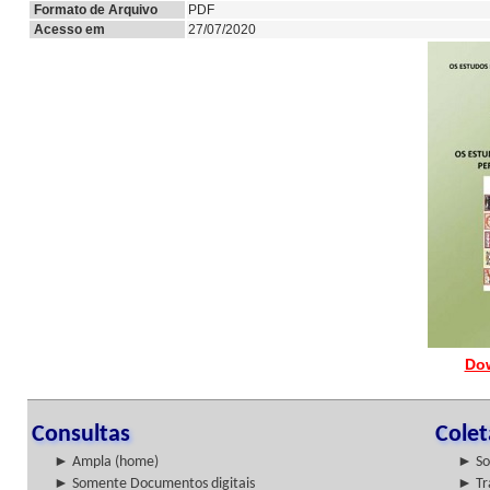
Formato de Arquivo
PDF
Acesso em
27/07/2020
Do
Consultas
Cole
► Ampla (home)
► So
► Somente Documentos digitais
► Tr