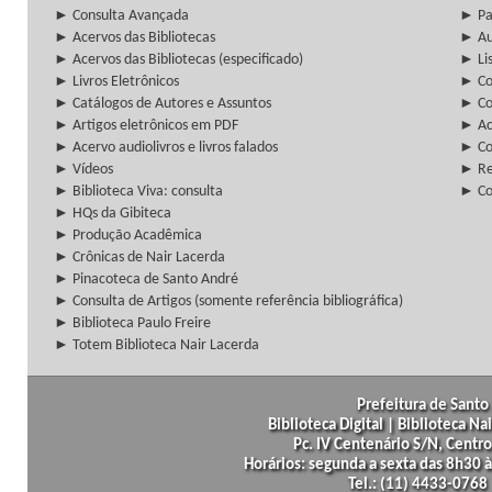
► Consulta Avançada
► Pa
► Acervos das Bibliotecas
► Au
► Acervos das Bibliotecas (especificado)
► Lis
► Livros Eletrônicos
► Col
► Catálogos de Autores e Assuntos
► Co
► Artigos eletrônicos em PDF
► Ac
► Acervo audiolivros e livros falados
► Co
► Vídeos
► Re
► Biblioteca Viva: consulta
► Co
► HQs da Gibiteca
► Produção Acadêmica
► Crônicas de Nair Lacerda
► Pinacoteca de Santo André
► Consulta de Artigos (somente referência bibliográfica)
► Biblioteca Paulo Freire
► Totem Biblioteca Nair Lacerda
Prefeitura de Santo 
Biblioteca Digital | Biblioteca N
Pc. IV Centenário S/N, Centro
Horários: segunda a sexta das 8h30
Tel.: (11) 4433-0768