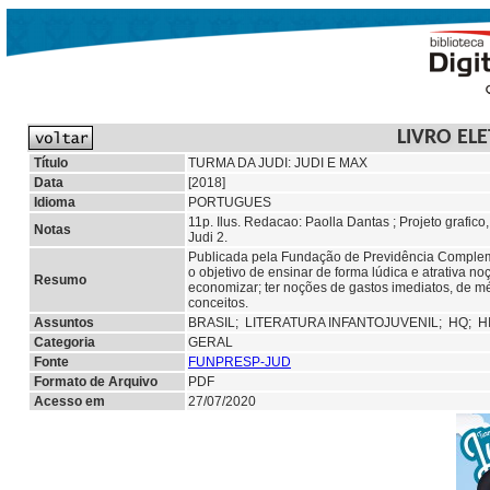
LIVRO EL
Título
TURMA DA JUDI: JUDI E MAX
Data
[2018]
Idioma
PORTUGUES
11p. Ilus. Redacao: Paolla Dantas ; Projeto grafic
Notas
Judi 2.
Publicada pela Fundação de Previdência Complemen
o objetivo de ensinar de forma lúdica e atrativa n
Resumo
economizar; ter noções de gastos imediatos, de médi
conceitos.
Assuntos
BRASIL;
LITERATURA INFANTOJUVENIL;
HQ;
H
Categoria
GERAL
Fonte
FUNPRESP-JUD
Formato de Arquivo
PDF
Acesso em
27/07/2020