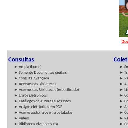
Do
Consultas
Cole
► Ampla (home)
► So
► Somente Documentos digitais
► Tr
► Consulta Avançada
► Pa
► Acervos das Bibliotecas
► Au
► Acervos das Bibliotecas (especificado)
► Lis
► Livros Eletrônicos
► Col
► Catálogos de Autores e Assuntos
► Co
► Artigos eletrônicos em PDF
► Ac
► Acervo audiolivros e livros falados
► Co
► Vídeos
► Re
► Biblioteca Viva: consulta
► Co