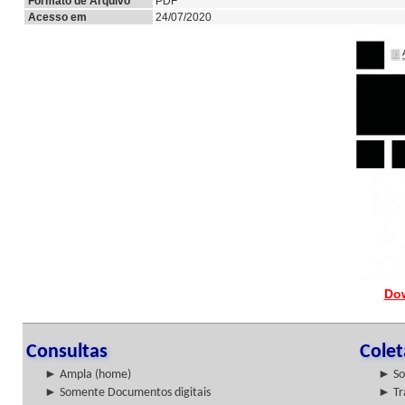
Formato de Arquivo
PDF
Acesso em
24/07/2020
Do
Consultas
Cole
► Ampla (home)
► So
► Somente Documentos digitais
► Tr