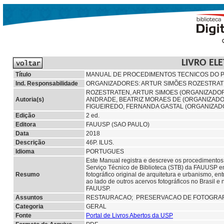
LIVRO EL
Título
MANUAL DE PROCEDIMENTOS TECNICOS DO P
Ind. Responsabilidade
ORGANIZADORES: ARTUR SIMÕES ROZESTRATE
ROZESTRATEN, ARTUR SIMOES (ORGANIZADO
Autoria(s)
ANDRADE, BEATRIZ MORAES DE (ORGANIZADO
FIGUEIREDO, FERNANDA GASTAL (ORGANIZAD
Edição
2 ed.
Editora
FAUUSP (SAO PAULO)
Data
2018
Descrição
46P. ILUS.
Idioma
PORTUGUES
Este Manual registra e descreve os procedimentos
Serviço Técnico de Biblioteca (STB) da FAUUSP em
Resumo
fotográfico original de arquitetura e urbanismo, en
ao lado de outros acervos fotográficos no Brasil 
FAUUSP.
Assuntos
RESTAURACAO;
PRESERVACAO DE FOTOGRA
Categoria
GERAL
Fonte
Portal de Livros Abertos da USP