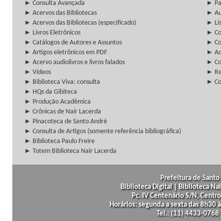
► Consulta Avançada
► Pa
► Acervos das Bibliotecas
► Au
► Acervos das Bibliotecas (especificado)
► Lis
► Livros Eletrônicos
► Col
► Catálogos de Autores e Assuntos
► Co
► Artigos eletrônicos em PDF
► Ac
► Acervo audiolivros e livros falados
► Co
► Vídeos
► Re
► Biblioteca Viva: consulta
► Co
► HQs da Gibiteca
► Produção Acadêmica
► Crônicas de Nair Lacerda
► Pinacoteca de Santo André
► Consulta de Artigos (somente referência bibliográfica)
► Biblioteca Paulo Freire
► Totem Biblioteca Nair Lacerda
Prefeitura de Santo 
Biblioteca Digital | Biblioteca N
Pc. IV Centenário S/N, Centro
Horários: segunda a sexta das 8h30
Tel.: (11) 4433-0768