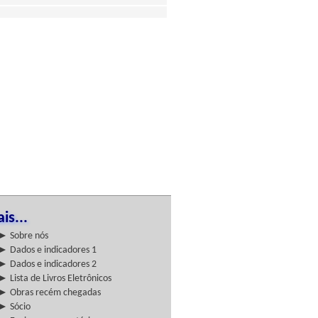
is...
► Sobre nós
► Dados e indicadores 1
► Dados e indicadores 2
► Lista de Livros Eletrônicos
► Obras recém chegadas
► Sócio