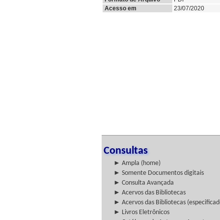
Acesso em
23/07/2020
Consultas
► Ampla (home)
► Somente Documentos digitais
► Consulta Avançada
► Acervos das Bibliotecas
► Acervos das Bibliotecas (especificad
► Livros Eletrônicos