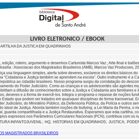
LIVRO ELETRONICO / EBOOK
CARTILHA DA JUSTICA EM QUADRINHOS
o, edição, roteiro, argumento e desenhos Cartunista Marcos Vaz ; Arte-final e balõe
rasilia : Associacao dos Magistrados Brasileiros (AMB), Marcos Vaz Producoes, 2
tiça usa linguagem simples, alerta sobre deveres, esclarece os direitos básicos do
a “Cidadania e Justiça também se aprendem na escola”. Outro instrumento é a Ca
República ao cidadão brasileiro. Nosso programa surgiu da constatação do desco
namento do Poder Judiciário. Como as crianças e os adolescentes são agentes mul
ibilitam a difusão de conhecimentos sobre a Justiça e Cidadania aos familiares e
tos, deveres e a forma de exercê-los. Integra o programa o repasse de noções fund
 Estado que podem ser tratados em quaisquer disciplinas de forma transversal.
er Judiciário, do Ministério Público, da Defensoria Pública, da Polícia e outros se
do ideal de Justiça. Aborda também noções de bullying, a Lei Maria da Penha, o m
l, guarda compartilhada e a Justiça Restaurativa. Esperamos que esta cartilha, com
pios expressos nos Parâmetros Curriculares Nacionais (PCN), contribua com os 
ATURA INFANTOJUVENIL;
HQ;
HISTORIAS EM QUADRINHOS;
JUSTICA;
PODER
OS MAGISTRADOS BRASILEIROS