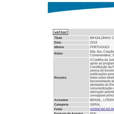
Título
BRASILZINHO: 
Data
2018
Idioma
PORTUGUES
60p. Ilus. Criaçã
Notas
Comemorativa ; B
A Cartilha da Jus
apoio ao program
Constituição da 
acerca do funcio
publicações poss
Resumo
todos sobre direi
funcionamento do
atividades do Pod
conscientização 
alienação parenta
consagram princí
Assuntos
BRASIL;
LITER
Categoria
GERAL
Fonte
ASSOCIACAO D
Formato de Arquivo
PDF