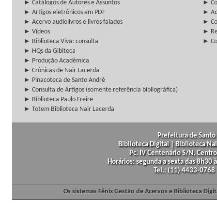
► Catálogos de Autores e Assuntos
► Co
► Artigos eletrônicos em PDF
► Ac
► Acervo audiolivros e livros falados
► Co
► Vídeos
► Re
► Biblioteca Viva: consulta
► Co
► HQs da Gibiteca
► Produção Acadêmica
► Crônicas de Nair Lacerda
► Pinacoteca de Santo André
► Consulta de Artigos (somente referência bibliográfica)
► Biblioteca Paulo Freire
► Totem Biblioteca Nair Lacerda
Prefeitura de Santo 
Biblioteca Digital | Biblioteca N
Pc. IV Centenário S/N, Centro
Horários: segunda a sexta das 8h30
Tel.: (11) 4433-0768
Os sistemas Fênix Gestão de Acervos e Biblioteca Dig