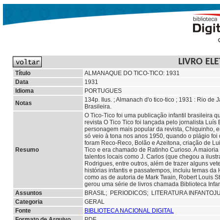
LIVRO EL
Título
ALMANAQUE DO TICO-TICO: 1931
Data
1931
Idioma
PORTUGUES
134p. Ilus. ; Almanach d'o tico-tico ; 1931 : Rio 
Notas
Brasileira.
O Tico-Tico foi uma publicação infantil brasileira 
revista O Tico Tico foi lançada pelo jornalista Lu
personagem mais popular da revista, Chiquinho, er
só veio à tona nos anos 1950, quando o plágio fo
foram Reco-Reco, Bolão e Azeitona, criação de Lu
Resumo
Tico e era chamado de Ratinho Curioso. A maioria
talentos locais como J. Carlos (que chegou a ilus
Rodrigues, entre outros, além de trazer alguns vet
histórias infantis e passatempos, incluiu temas da 
como as de autoria de Mark Twain, Robert Louis St
gerou uma série de livros chamada Biblioteca Infan
Assuntos
BRASIL;
PERIODICOS;
LITERATURA INFANTOJ
Categoria
GERAL
Fonte
BIBLIOTECA NACIONAL DIGITAL
Formato de Arquivo
PDF