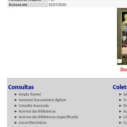
Acesso em
02/07/2020
Do
Consultas
Cole
► Ampla (home)
► So
► Somente Documentos digitais
► Tr
► Consulta Avançada
► Pa
► Acervos das Bibliotecas
► Au
► Acervos das Bibliotecas (especificado)
► Lis
► Livros Eletrônicos
► Col