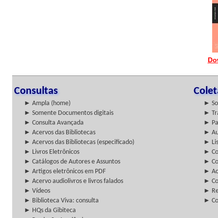
Do
Consultas
Cole
► Ampla (home)
► So
► Somente Documentos digitais
► Tr
► Consulta Avançada
► Pa
► Acervos das Bibliotecas
► Au
► Acervos das Bibliotecas (especificado)
► Lis
► Livros Eletrônicos
► Col
► Catálogos de Autores e Assuntos
► Co
► Artigos eletrônicos em PDF
► Ac
► Acervo audiolivros e livros falados
► Co
► Vídeos
► Re
► Biblioteca Viva: consulta
► Co
► HQs da Gibiteca