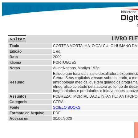
LIVRO EL
Título
CORTE A MORTALHA: O CALCULO HUMANO DA 
Edição
1 ed.
Data
2009
Idioma
PORTUGUES
Notas
Autor:Nations, Marilyn 192p.
Estudo que trata da triste e desafiadora experienc
Ceara. Seus capitulos versam sobre a teoria, a me
Resumo
antropologia medica, que tem guiado os programas 
etnografico coletado pela autora ao longo de deca
fragmentados e predatorios e intervencoes capazes
Assuntos
POBREZA;
MORTALIDADE INFANTIL; ANTROPO
Categoria
GERAL
Fonte
SCIELO BOOKS
Formato de Arquivo
PDF
Acesso em
30/06/2020