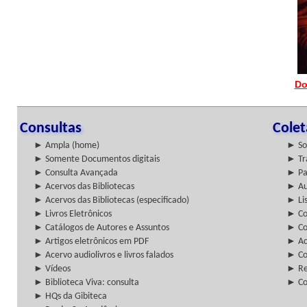
Do
Consultas
Cole
► Ampla (home)
► So
► Somente Documentos digitais
► Tr
► Consulta Avançada
► Pa
► Acervos das Bibliotecas
► Au
► Acervos das Bibliotecas (especificado)
► Lis
► Livros Eletrônicos
► Col
► Catálogos de Autores e Assuntos
► Co
► Artigos eletrônicos em PDF
► Ac
► Acervo audiolivros e livros falados
► Co
► Vídeos
► Re
► Biblioteca Viva: consulta
► Co
► HQs da Gibiteca