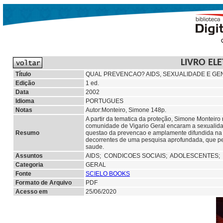
LIVRO EL
Título
QUAL PREVENCAO? AIDS, SEXUALIDADE E GE
Edição
1 ed.
Data
2002
Idioma
PORTUGUES
Notas
Autor:Monteiro, Simone 148p.
A partir da tematica da proteção, Simone Monteiro
comunidade de Vigario Geral encaram a sexualidad
Resumo
questao da prevencao e amplamente difundida na 
decorrentes de uma pesquisa aprofundada, que per
saude.
Assuntos
AIDS;
CONDICOES SOCIAIS;
ADOLESCENTES;
Categoria
GERAL
Fonte
SCIELO BOOKS
Formato de Arquivo
PDF
Acesso em
25/06/2020