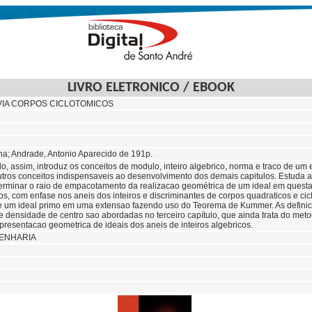
LIVRO ELETRONICO / EBOOK
VIA CORPOS CICLOTOMICOS
ina; Andrade, Antonio Aparecido de 191p.
lo, assim, introduz os conceitos de modulo, inteiro algebrico, norma e traco de um 
tros conceitos indispensaveis ao desenvolvimento dos demais capitulos. Estuda a
erminar o raio de empacotamento da realizacao geométrica de um ideal em questa
s, com enfase nos aneis dos inteiros e discriminantes de corpos quadraticos e cic
 um ideal primo em uma extensao fazendo uso do Teorema de Kummer. As definic
 e densidade de centro sao abordadas no terceiro capítulo, que ainda trata do me
epresentacao geometrica de ideais dos aneis de inteiros algebricos.
ENHARIA