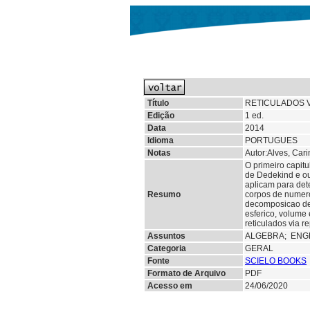
Título
RETICULADOS 
Edição
1 ed.
Data
2014
Idioma
PORTUGUES
Notas
Autor:Alves, Car
O primeiro capitu
de Dedekind e ou
aplicam para det
Resumo
corpos de numero
decomposicao de
esferico, volume
reticulados via r
Assuntos
ALGEBRA; ENG
Categoria
GERAL
Fonte
SCIELO BOOKS
Formato de Arquivo
PDF
Acesso em
24/06/2020