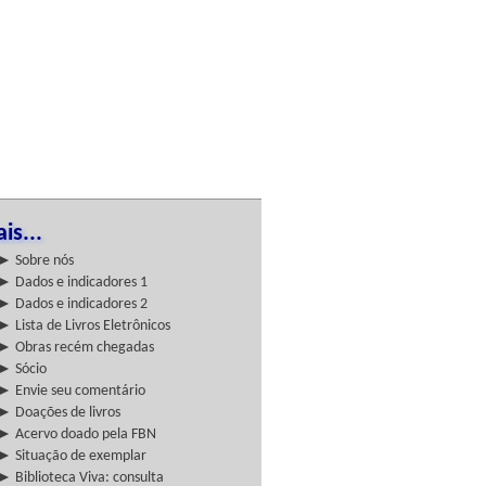
is...
► Sobre nós
► Dados e indicadores 1
► Dados e indicadores 2
► Lista de Livros Eletrônicos
► Obras recém chegadas
► Sócio
► Envie seu comentário
► Doações de livros
► Acervo doado pela FBN
► Situação de exemplar
► Biblioteca Viva: consulta