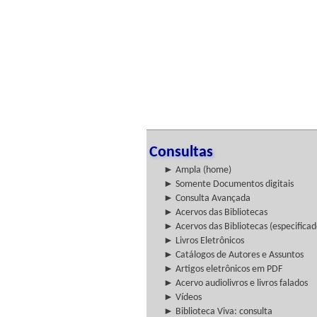
Consultas
► Ampla (home)
► Somente Documentos digitais
► Consulta Avançada
► Acervos das Bibliotecas
► Acervos das Bibliotecas (especificad
► Livros Eletrônicos
► Catálogos de Autores e Assuntos
► Artigos eletrônicos em PDF
► Acervo audiolivros e livros falados
► Vídeos
► Biblioteca Viva: consulta