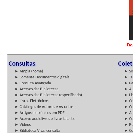
Do
Consultas
Cole
► Ampla (home)
► So
► Somente Documentos digitais
► Tr
► Consulta Avançada
► Pa
► Acervos das Bibliotecas
► Au
► Acervos das Bibliotecas (especificado)
► Lis
► Livros Eletrônicos
► Col
► Catálogos de Autores e Assuntos
► Co
► Artigos eletrônicos em PDF
► Ac
► Acervo audiolivros e livros falados
► Co
► Vídeos
► Re
► Biblioteca Viva: consulta
► Co