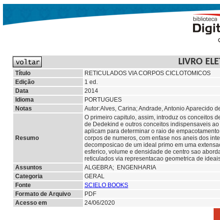
LIVRO EL
Título
RETICULADOS VIA CORPOS CICLOTOMICOS
Edição
1 ed.
Data
2014
Idioma
PORTUGUES
Notas
Autor:Alves, Carina; Andrade, Antonio Aparecido d
O primeiro capitulo, assim, introduz os conceitos d
de Dedekind e outros conceitos indispensaveis ao
aplicam para determinar o raio de empacotamento 
Resumo
corpos de numeros, com enfase nos aneis dos intei
decomposicao de um ideal primo em uma extensao
esferico, volume e densidade de centro sao aborda
reticulados via representacao geometrica de ideais
Assuntos
ALGEBRA; ENGENHARIA
Categoria
GERAL
Fonte
SCIELO BOOKS
Formato de Arquivo
PDF
Acesso em
24/06/2020