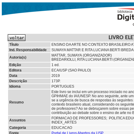
LIVRO EL
Título
ENSINO DA ARTE NO CONTEXTO BRASILEIRO A
Ind. Responsabilidade
SUMAYA MATTAR E RITA LUCIANA BERTI BREDA
MATTAR, SUMAYA (ORGANIZADOR)
Autoria(s)
BREDARIOLLI, RITA LUCIANA BERTI (ORGANIZ
Edição
1 ed.
Editora
ECA/USP (SAO PAULO)
Data
2019
Descrição
173P.
Idioma
PORTUGUES
Este livro se inclui em um processo iniciado no 
GPIHMAE do IA/UNESP. No ano seguinte, ante um pa
se a urgência de busca de respostas às seguintes 
Resumo
contexto brasileiro atual, considerando os seguinte
de professores? Ao se debruçarem sobre essas pe
contribuição ao debate sobre o ensino de arte no B
FORMACAO DE PROFESSORES;
POLITICA ED
Assuntos
INDEX_ARTES
Categoria
EDUCACAO
Fonte
Portal de Livros Abertos da USP