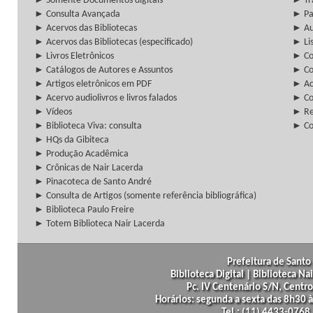
► Somente Documentos digitais
► Tr
► Consulta Avançada
► Pa
► Acervos das Bibliotecas
► Au
► Acervos das Bibliotecas (especificado)
► Lis
► Livros Eletrônicos
► Col
► Catálogos de Autores e Assuntos
► Co
► Artigos eletrônicos em PDF
► Ac
► Acervo audiolivros e livros falados
► Co
► Vídeos
► Re
► Biblioteca Viva: consulta
► Co
► HQs da Gibiteca
► Produção Acadêmica
► Crônicas de Nair Lacerda
► Pinacoteca de Santo André
► Consulta de Artigos (somente referência bibliográfica)
► Biblioteca Paulo Freire
► Totem Biblioteca Nair Lacerda
Prefeitura de Santo 
Biblioteca Digital | Biblioteca N
Pc. IV Centenário S/N, Centro
Horários: segunda a sexta das 8h30
Tel.: (11) 4433-0768