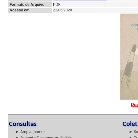
Formato de Arquivo
PDF
Acesso em
22/06/2020
Do
Consultas
Cole
► Ampla (home)
► So