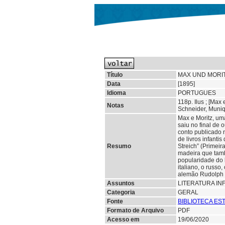
Título
MAX UND MORIT
Data
[1895]
Idioma
PORTUGUES
118p. Ilus ; [Max
Notas
Schneider, Muniq
Max e Moritz, um
saiu no final de
conto publicado n
de livros infanti
Resumo
Streich” (Primeir
madeira que tamb
popularidade do 
italiano, o russo
alemão Rudolph D
Assuntos
LITERATURA IN
Categoria
GERAL
Fonte
BIBLIOTECA ES
Formato de Arquivo
PDF
Acesso em
19/06/2020