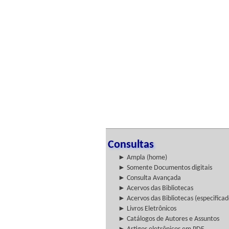
Consultas
► Ampla (home)
► Somente Documentos digitais
► Consulta Avançada
► Acervos das Bibliotecas
► Acervos das Bibliotecas (especificad
► Livros Eletrônicos
► Catálogos de Autores e Assuntos