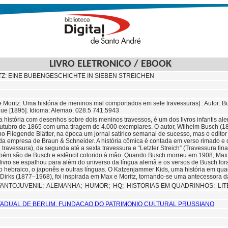
LIVRO ELETRONICO / EBOOK
Z: EINE BUBENGESCHICHTE IN SIEBEN STREICHEN
 e Moritz: Uma história de meninos mal comportados em sete travessuras] : Autor: 
ue [1895]. Idioma: Alemao. 028.5 741.5943
a história com desenhos sobre dois meninos travessos, é um dos livros infantis al
 outubro de 1865 com uma tiragem de 4.000 exemplares. O autor, Wilhelm Busch (18
o Fliegende Blätter, na época um jornal satírico semanal de sucesso, mas o editor 
s da empresa de Braun & Schneider. A história cômica é contada em verso rimado e d
a travessura), da segunda até a sexta travessura e “Letzter Streich” (Travessura fin
ém são de Busch e estêncil colorido à mão. Quando Busch morreu em 1908, Max e
livro se espalhou para além do universo da língua alemã e os versos de Busch fora
, o hebraico, o japonês e outras línguas. O Katzenjammer Kids, uma história em qu
irks (1877–1968), foi inspirada em Max e Moritz, tornando-se uma antecessora da
FANTOJUVENIL;
ALEMANHA;
HUMOR;
HQ;
HISTORIAS EM QUADRINHOS;
LI
TADUAL DE BERLIM. FUNDACAO DO PATRIMONIO CULTURAL PRUSSIANO