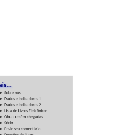
is...
► Sobre nós
► Dados e indicadores 1
► Dados e indicadores 2
► Lista de Livros Eletrônicos
► Obras recém chegadas
► Sócio
► Envie seu comentário