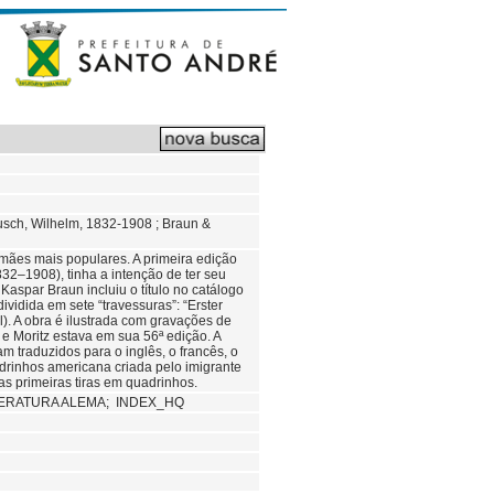
Busch, Wilhelm, 1832-1908 ; Braun &
emães mais populares. A primeira edição
32–1908), tinha a intenção de ter seu
Kaspar Braun incluiu o título no catálogo
ividida em sete “travessuras”: “Erster
al). A obra é ilustrada com gravações de
 Moritz estava em sua 56ª edição. A
m traduzidos para o inglês, o francês, o
adrinhos americana criada pelo imigrante
s primeiras tiras em quadrinhos.
TERATURA ALEMA; INDEX_HQ