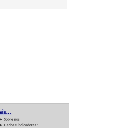
is...
► Sobre nós
► Dados e indicadores 1