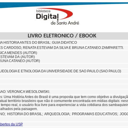
LIVRO ELETRONICO / EBOOK
A HISTORIA ANTES DO BRASIL: GUIA DIDATICO
S CARDOSO, RENATA ESTEVAM DA SILVA E BRUNA CATANEO ZAMPARETTI.
ICA MENDES (AUTOR)
 ESTEVAM DA (AUTOR)
RUNA CATANEO (AUTOR)
EOLOGIA E ETNOLOGIA DA UNIVERSIDADE DE SAO PAULO (SAO PAULO)
SAO: VERONICA WESOLOWSKI.
: Uma História Antes do Brasil é uma proposta que tem como objetivo a divulgaçã
tual território brasileiro que não é comumente encontrada em mídias digitais: ness
 tempo real, o usuário fica livre para experienciar a vida cotidiana dos sambaquieir
alhados pela paisagem.
INO;
HISTORIA DO BRASIL;
ARQUEOLOGIA;
PROGRAMAS EDUCATIVOS; JOG
 Abertos da USP