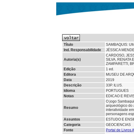
Título
SAMBAQUIS: UM
Ind. Responsabilidade
JÉSSICA MENDE
CARDOSO, JESS
Autoria(s)
SILVA, RENATA
ZAMPARETTI, B
Edição
1 ed.
Editora
MUSEU DE ARQU
Data
2019
Descrição
33P. ILUS.
Idioma
PORTUGUES
Notas
EDICAO E REVI
O jogo Sambaquis
arqueológico do a
Resumo
interatividade em
personagens esp
Assuntos
ESTUDO E ENS
Categoria
GEOCIENCIAS
Fonte
Portal de Livros