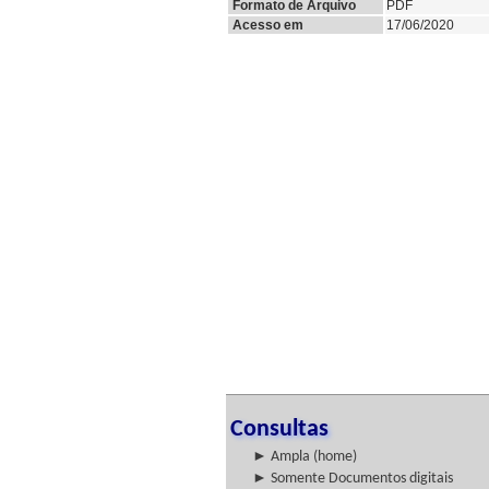
Formato de Arquivo
PDF
Acesso em
17/06/2020
Consultas
► Ampla (home)
► Somente Documentos digitais