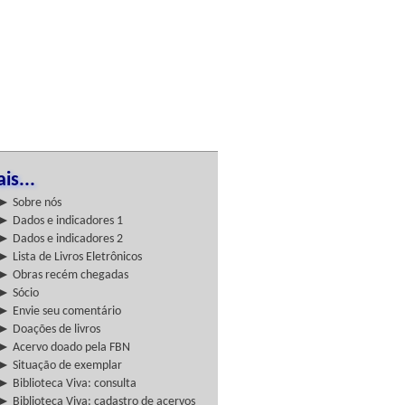
is...
► Sobre nós
► Dados e indicadores 1
► Dados e indicadores 2
► Lista de Livros Eletrônicos
► Obras recém chegadas
► Sócio
► Envie seu comentário
► Doações de livros
► Acervo doado pela FBN
► Situação de exemplar
► Biblioteca Viva: consulta
► Biblioteca Viva: cadastro de acervos