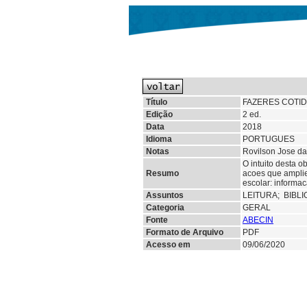
Título
FAZERES COTID
Edição
2 ed.
Data
2018
Idioma
PORTUGUES
Notas
Rovilson Jose da 
O intuito desta 
Resumo
acoes que amplie
escolar: informac
Assuntos
LEITURA;
BIBL
Categoria
GERAL
Fonte
ABECIN
Formato de Arquivo
PDF
Acesso em
09/06/2020