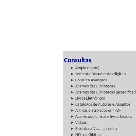
Consultas
► Ampla (home)
► Somente Documentos digitais
► Consulta Avançada
► Acervos das Bibliotecas
► Acervos das Bibliotecas (especificad
► Livros Eletrônicos
► Catálogos de Autores e Assuntos
► Artigos eletrônicos em PDF
► Acervo audiolivros e livros falados
► Vídeos
► Biblioteca Viva: consulta
► HQs da Gibiteca