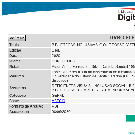
LIVRO EL
Título
BIBLIOTECAS INCLUSIVAS: O QUE POSSO FAZE
Edição
1 ed.
Data
2020
Idioma
PORTUGUES
Notas
Autor: Arlete Ferreira da Silva; Daniela Spudeit 18
Esse livro e resultado da dissertacao de mestrad
Resumo
Universidade do Estado de Santa Catarina (UDESC
discutidos.
DEFICIENTES VISUAIS;
INCLUSAO SOCIAL;
BI
Assuntos
BIBLIOTECAS;
COMPETENCIA EM INFORMACAO
Categoria
GERAL
Fonte
ABECIN
Formato de Arquivo
PDF
Acesso em
08/06/2020