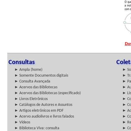
Do
Consultas
Cole
► Ampla (home)
► So
► Somente Documentos digitais
► Tr
► Consulta Avançada
► Pa
► Acervos das Bibliotecas
► Au
► Acervos das Bibliotecas (especificado)
► Lis
► Livros Eletrônicos
► Col
► Catálogos de Autores e Assuntos
► Co
► Artigos eletrônicos em PDF
► Ac
► Acervo audiolivros e livros falados
► Co
► Vídeos
► Re
► Biblioteca Viva: consulta
► Co