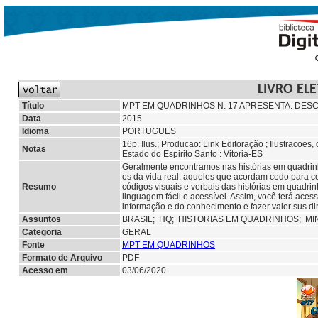
LIVRO EL
Título
MPT EM QUADRINHOS N. 17 APRESENTA: DES
Data
2015
Idioma
PORTUGUES
16p. Ilus.; Producao: Link Editoração ; Ilustracoes,
Notas
Estado do Espirito Santo : Vitoria-ES
Geralmente encontramos nas histórias em quadrinh
os da vida real: aqueles que acordam cedo para co
Resumo
códigos visuais e verbais das histórias em quadri
linguagem fácil e acessível. Assim, você terá aces
informação e do conhecimento e fazer valer sus dir
Assuntos
BRASIL;
HQ;
HISTORIAS EM QUADRINHOS;
MI
Categoria
GERAL
Fonte
MPT EM QUADRINHOS
Formato de Arquivo
PDF
Acesso em
03/06/2020