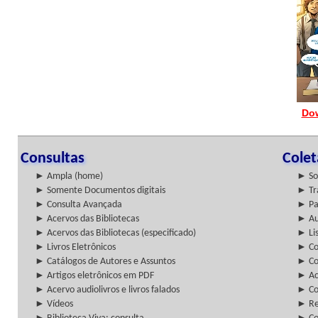
Do
Consultas
Cole
► Ampla (home)
► So
► Somente Documentos digitais
► Tr
► Consulta Avançada
► Pa
► Acervos das Bibliotecas
► Au
► Acervos das Bibliotecas (especificado)
► Lis
► Livros Eletrônicos
► Col
► Catálogos de Autores e Assuntos
► Co
► Artigos eletrônicos em PDF
► Ac
► Acervo audiolivros e livros falados
► Co
► Vídeos
► Re