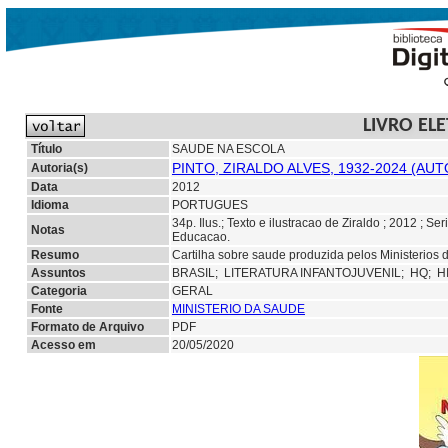
LIVRO EL
Título
SAUDE NA ESCOLA
PINTO, ZIRALDO ALVES, 1932-2024 (AUT
Autoria(s)
Data
2012
Idioma
PORTUGUES
34p. Ilus.; Texto e ilustracao de Ziraldo ; 2012 ; 
Notas
Educacao.
Resumo
Cartilha sobre saude produzida pelos Ministerios
Assuntos
BRASIL;
LITERATURA INFANTOJUVENIL;
HQ;
H
Categoria
GERAL
Fonte
MINISTERIO DA SAUDE
Formato de Arquivo
PDF
Acesso em
20/05/2020