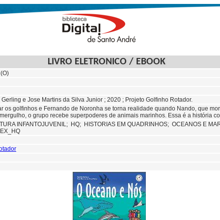
LIVRO ELETRONICO / EBOOK
(O)
ia Gerling e Jose Martins da Silva Junior ; 2020 ; Projeto Golfinho Rotador.
r os golfinhos e Fernando de Noronha se torna realidade quando Nando, que mor
 mergulho, o grupo recebe superpoderes de animais marinhos. Essa é a história c
ATURA INFANTOJUVENIL;
HQ;
HISTORIAS EM QUADRINHOS;
OCEANOS E MA
DEX_HQ
rotador