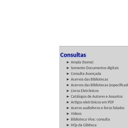
Consultas
► Ampla (home)
► Somente Documentos digitais
► Consulta Avançada
► Acervos das Bibliotecas
► Acervos das Bibliotecas (especificad
► Livros Eletrônicos
► Catálogos de Autores e Assuntos
► Artigos eletrônicos em PDF
► Acervo audiolivros e livros falados
► Vídeos
► Biblioteca Viva: consulta
► HQs da Gibiteca