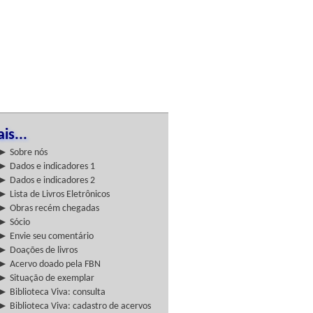
is...
► Sobre nós
► Dados e indicadores 1
► Dados e indicadores 2
► Lista de Livros Eletrônicos
► Obras recém chegadas
► Sócio
► Envie seu comentário
► Doações de livros
► Acervo doado pela FBN
► Situação de exemplar
► Biblioteca Viva: consulta
► Biblioteca Viva: cadastro de acervos