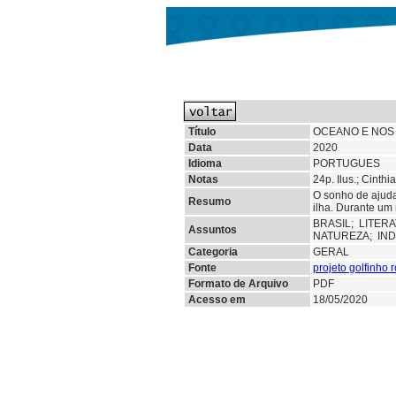
Título
OCEANO E NOS 
Data
2020
Idioma
PORTUGUES
Notas
24p. Ilus.; Cinth
O sonho de ajuda
Resumo
ilha. Durante um
BRASIL;
LITER
Assuntos
NATUREZA; IN
Categoria
GERAL
Fonte
projeto golfinho 
Formato de Arquivo
PDF
Acesso em
18/05/2020