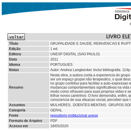
LIVRO EL
Título
GRUPALIDADE E SAUDE; REINVENCAO E RUP
Edição
1 ed.
Editora
UNESP DIGITAL (SAO PAULO)
Data
2011
Idioma
PORTUGUES
Notas
Autor: Andrea Langbecker. Inclui bibliografia. 114p.
Nesta obra, a autora conta a experiencia do grup
ser um espaço grupal não terapeutico, o qual descr
no grupo contribui para facilitar a auto-expressa
Resumo
mudancas comportamentais significativas na vida 
modo como olhavam para suas proprias vidas e se l
trilhar novos caminhos. O livro demonstra, enfim,
consciencia de sua situacao social, perceber que
Assuntos
MULHERES;
DOENTES MENTAIS;
GRUPOS SOC
Categoria
GERAL
Fonte
repositorio institucional unesp
Formato de Arquivo
PDF
Acesso em
18/05/2020