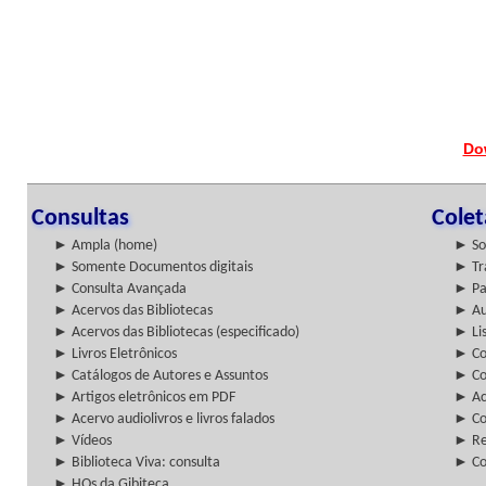
Do
Consultas
Cole
► Ampla (home)
► So
► Somente Documentos digitais
► Tr
► Consulta Avançada
► Pa
► Acervos das Bibliotecas
► Au
► Acervos das Bibliotecas (especificado)
► Lis
► Livros Eletrônicos
► Col
► Catálogos de Autores e Assuntos
► Co
► Artigos eletrônicos em PDF
► Ac
► Acervo audiolivros e livros falados
► Co
► Vídeos
► Re
► Biblioteca Viva: consulta
► Co
► HQs da Gibiteca