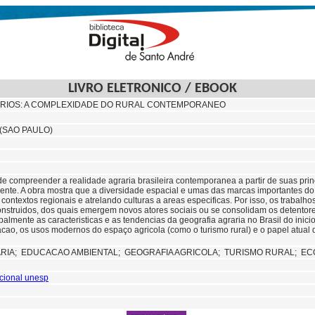
LIVRO ELETRONICO / EBOOK
RIOS: A COMPLEXIDADE DO RURAL CONTEMPORANEO
 (SAO PAULO)
e compreender a realidade agraria brasileira contemporanea a partir de suas princ
ente. A obra mostra que a diversidade espacial e umas das marcas importantes d
contextos regionais e atrelando culturas a areas especificas. Por isso, os trabalh
onstruidos, dos quais emergem novos atores sociais ou se consolidam os detentor
ipalmente as caracteristicas e as tendencias da geografia agraria no Brasil do inic
cao, os usos modernos do espaço agricola (como o turismo rural) e o papel atual
RIA;
EDUCACAO AMBIENTAL;
GEOGRAFIA AGRICOLA;
TURISMO RURAL;
EC
tucional unesp