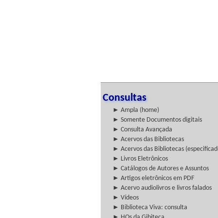
Consultas
► Ampla (home)
► Somente Documentos digitais
► Consulta Avançada
► Acervos das Bibliotecas
► Acervos das Bibliotecas (especificad
► Livros Eletrônicos
► Catálogos de Autores e Assuntos
► Artigos eletrônicos em PDF
► Acervo audiolivros e livros falados
► Vídeos
► Biblioteca Viva: consulta
► HQs da Gibiteca