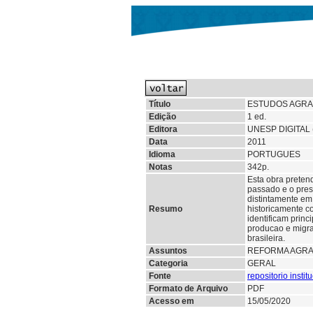
Título
ESTUDOS AGRA
Edição
1 ed.
Editora
UNESP DIGITAL
Data
2011
Idioma
PORTUGUES
Notas
342p.
Esta obra pretend
passado e o pres
distintamente em 
Resumo
historicamente c
identificam princ
producao e migra
brasileira.
Assuntos
REFORMA AGRA
Categoria
GERAL
Fonte
repositorio insti
Formato de Arquivo
PDF
Acesso em
15/05/2020