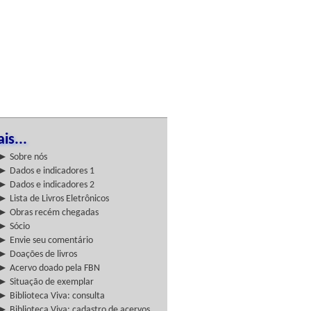
is...
► Sobre nós
► Dados e indicadores 1
► Dados e indicadores 2
► Lista de Livros Eletrônicos
► Obras recém chegadas
► Sócio
► Envie seu comentário
► Doações de livros
► Acervo doado pela FBN
► Situação de exemplar
► Biblioteca Viva: consulta
► Biblioteca Viva: cadastro de acervos