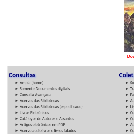
Do
Consultas
Cole
► Ampla (home)
► So
► Somente Documentos digitais
► Tr
► Consulta Avançada
► Pa
► Acervos das Bibliotecas
► Au
► Acervos das Bibliotecas (especificado)
► Lis
► Livros Eletrônicos
► Col
► Catálogos de Autores e Assuntos
► Co
► Artigos eletrônicos em PDF
► Ac
► Acervo audiolivros e livros falados
► Co