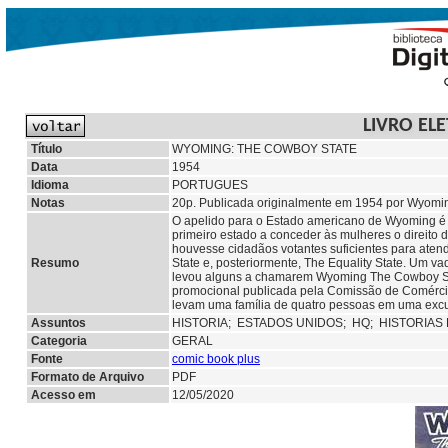
LIVRO EL
Título
WYOMING: THE COWBOY STATE
Data
1954
Idioma
PORTUGUES
Notas
20p. Publicada originalmente em 1954 por Wyomi
O apelido para o Estado americano de Wyoming é 
primeiro estado a conceder às mulheres o direito 
houvesse cidadãos votantes suficientes para atend
Resumo
State e, posteriormente, The Equality State. Um 
levou alguns a chamarem Wyoming The Cowboy Stat
promocional publicada pela Comissão de Comércio
levam uma família de quatro pessoas em uma excu
Assuntos
HISTORIA;
ESTADOS UNIDOS;
HQ;
HISTORIAS
Categoria
GERAL
Fonte
comic book plus
Formato de Arquivo
PDF
Acesso em
12/05/2020