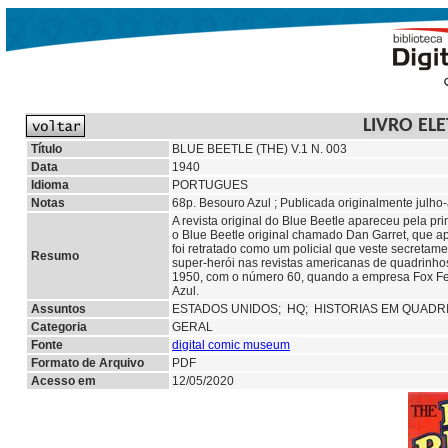
LIVRO EL
Título
BLUE BEETLE (THE) V.1 N. 003
Data
1940
Idioma
PORTUGUES
Notas
68p. Besouro Azul ; Publicada originalmente julho-
A revista original do Blue Beetle apareceu pela p
o Blue Beetle original chamado Dan Garret, que a
foi retratado como um policial que veste secretame
Resumo
super-herói nas revistas americanas de quadrinhos
1950, com o número 60, quando a empresa Fox Fea
Azul.
Assuntos
ESTADOS UNIDOS;
HQ;
HISTORIAS EM QUAD
Categoria
GERAL
Fonte
digital comic museum
Formato de Arquivo
PDF
Acesso em
12/05/2020