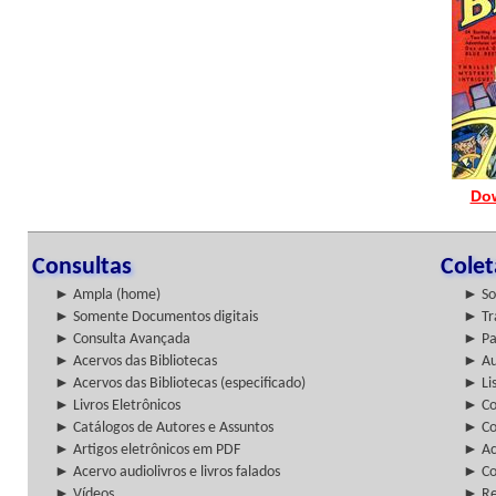
Do
Consultas
Cole
► Ampla (home)
► So
► Somente Documentos digitais
► Tr
► Consulta Avançada
► Pa
► Acervos das Bibliotecas
► Au
► Acervos das Bibliotecas (especificado)
► Lis
► Livros Eletrônicos
► Col
► Catálogos de Autores e Assuntos
► Co
► Artigos eletrônicos em PDF
► Ac
► Acervo audiolivros e livros falados
► Co
► Vídeos
► Re