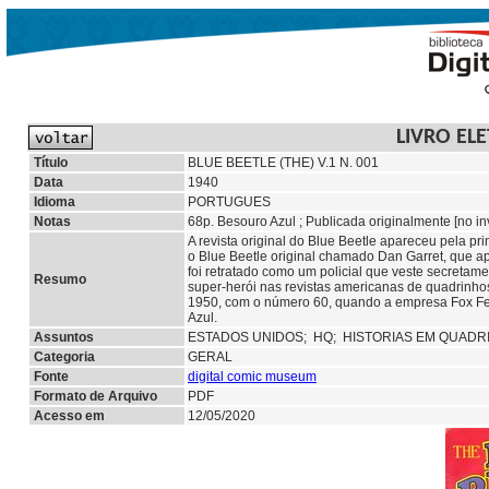
LIVRO EL
Título
BLUE BEETLE (THE) V.1 N. 001
Data
1940
Idioma
PORTUGUES
Notas
68p. Besouro Azul ; Publicada originalmente [no in
A revista original do Blue Beetle apareceu pela p
o Blue Beetle original chamado Dan Garret, que a
foi retratado como um policial que veste secretame
Resumo
super-herói nas revistas americanas de quadrinhos
1950, com o número 60, quando a empresa Fox Fea
Azul.
Assuntos
ESTADOS UNIDOS;
HQ;
HISTORIAS EM QUAD
Categoria
GERAL
Fonte
digital comic museum
Formato de Arquivo
PDF
Acesso em
12/05/2020