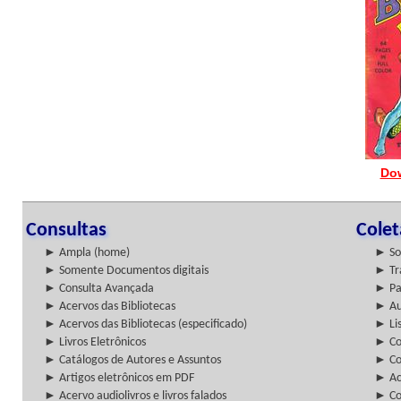
Do
Consultas
Cole
► Ampla (home)
► So
► Somente Documentos digitais
► Tr
► Consulta Avançada
► Pa
► Acervos das Bibliotecas
► Au
► Acervos das Bibliotecas (especificado)
► Lis
► Livros Eletrônicos
► Col
► Catálogos de Autores e Assuntos
► Co
► Artigos eletrônicos em PDF
► Ac
► Acervo audiolivros e livros falados
► Co