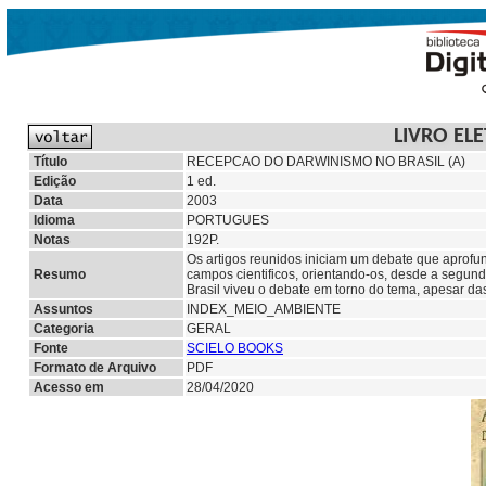
LIVRO EL
Título
RECEPCAO DO DARWINISMO NO BRASIL (A)
Edição
1 ed.
Data
2003
Idioma
PORTUGUES
Notas
192P.
Os artigos reunidos iniciam um debate que aprofun
Resumo
campos cientificos, orientando-os, desde a segun
Brasil viveu o debate em torno do tema, apesar da
Assuntos
INDEX_MEIO_AMBIENTE
Categoria
GERAL
Fonte
SCIELO BOOKS
Formato de Arquivo
PDF
Acesso em
28/04/2020