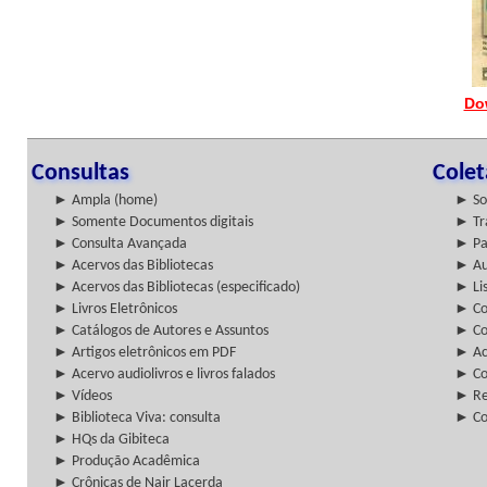
Do
Consultas
Cole
► Ampla (home)
► So
► Somente Documentos digitais
► Tr
► Consulta Avançada
► Pa
► Acervos das Bibliotecas
► Au
► Acervos das Bibliotecas (especificado)
► Lis
► Livros Eletrônicos
► Col
► Catálogos de Autores e Assuntos
► Co
► Artigos eletrônicos em PDF
► Ac
► Acervo audiolivros e livros falados
► Co
► Vídeos
► Re
► Biblioteca Viva: consulta
► Co
► HQs da Gibiteca
► Produção Acadêmica
► Crônicas de Nair Lacerda