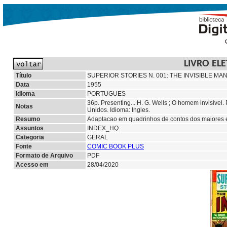
LIVRO EL
Título
SUPERIOR STORIES N. 001: THE INVISIBLE MA
Data
1955
Idioma
PORTUGUES
36p. Presenting... H. G. Wells ; O homem invisível
Notas
Unidos. Idioma: Ingles.
Resumo
Adaptacao em quadrinhos de contos dos maiores e
Assuntos
INDEX_HQ
Categoria
GERAL
Fonte
COMIC BOOK PLUS
Formato de Arquivo
PDF
Acesso em
28/04/2020