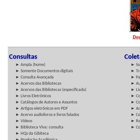
Do
Consultas
Cole
► Ampla (home)
► So
► Somente Documentos digitais
► Tr
► Consulta Avançada
► Pa
► Acervos das Bibliotecas
► Au
► Acervos das Bibliotecas (especificado)
► Lis
► Livros Eletrônicos
► Col
► Catálogos de Autores e Assuntos
► Co
► Artigos eletrônicos em PDF
► Ac
► Acervo audiolivros e livros falados
► Co
► Vídeos
► Re
► Biblioteca Viva: consulta
► Co
► HQs da Gibiteca
► Produção Acadêmica