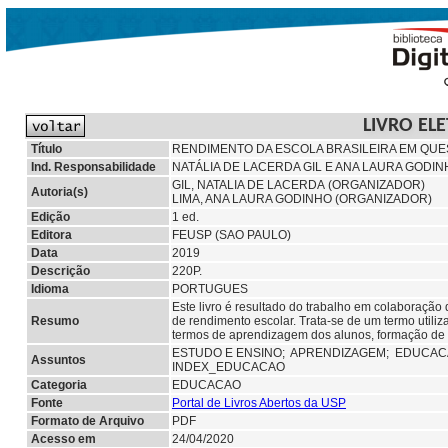
LIVRO EL
Título
RENDIMENTO DA ESCOLA BRASILEIRA EM QUES
Ind. Responsabilidade
NATÁLIA DE LACERDA GIL E ANA LAURA GODIN
GIL, NATALIA DE LACERDA (ORGANIZADOR)
Autoria(s)
LIMA, ANA LAURA GODINHO (ORGANIZADOR)
Edição
1 ed.
Editora
FEUSP (SAO PAULO)
Data
2019
Descrição
220P.
Idioma
PORTUGUES
Este livro é resultado do trabalho em colaboraçã
Resumo
de rendimento escolar. Trata-se de um termo utiliz
termos de aprendizagem dos alunos, formação de ci
ESTUDO E ENSINO;
APRENDIZAGEM;
EDUCAC
Assuntos
INDEX_EDUCACAO
Categoria
EDUCACAO
Fonte
Portal de Livros Abertos da USP
Formato de Arquivo
PDF
Acesso em
24/04/2020