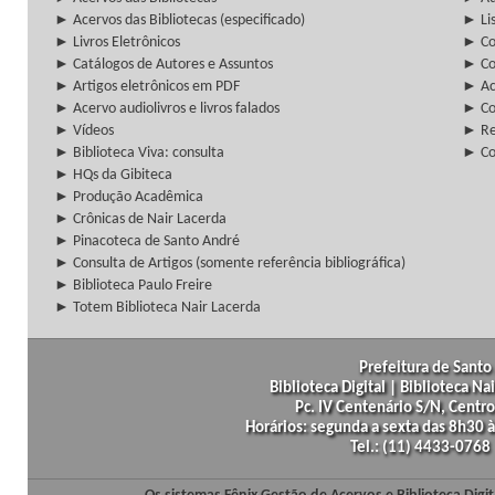
► Acervos das Bibliotecas (especificado)
► Lis
► Livros Eletrônicos
► Col
► Catálogos de Autores e Assuntos
► Co
► Artigos eletrônicos em PDF
► Ac
► Acervo audiolivros e livros falados
► Co
► Vídeos
► Re
► Biblioteca Viva: consulta
► Co
► HQs da Gibiteca
► Produção Acadêmica
► Crônicas de Nair Lacerda
► Pinacoteca de Santo André
► Consulta de Artigos (somente referência bibliográfica)
► Biblioteca Paulo Freire
► Totem Biblioteca Nair Lacerda
Prefeitura de Santo 
Biblioteca Digital | Biblioteca N
Pc. IV Centenário S/N, Centro
Horários: segunda a sexta das 8h30
Tel.: (11) 4433-0768