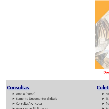
Do
Consultas
Cole
► Ampla (home)
► So
► Somente Documentos digitais
► Tr
► Consulta Avançada
► Pa
► Acervos das Bibliotecas
► Au