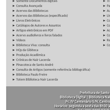
► Somente Documentos digitais
► Tr
► Consulta Avançada
► Pa
► Acervos das Bibliotecas
► Au
► Acervos das Bibliotecas (especificado)
► Lis
► Livros Eletrônicos
► Col
► Catálogos de Autores e Assuntos
► Co
► Artigos eletrônicos em PDF
► Ac
► Acervo audiolivros e livros falados
► Co
► Vídeos
► Re
► Biblioteca Viva: consulta
► Co
► HQs da Gibiteca
► Produção Acadêmica
► Crônicas de Nair Lacerda
► Pinacoteca de Santo André
► Consulta de Artigos (somente referência bibliográfica)
► Biblioteca Paulo Freire
► Totem Biblioteca Nair Lacerda
Prefeitura de Santo 
Biblioteca Digital | Biblioteca N
Pc. IV Centenário S/N, Centro
Horários: segunda a sexta das 8h30