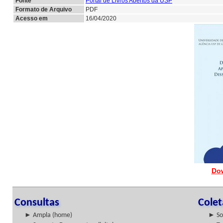
Fonte
Portal de Livros Abertos da USP
Formato de Arquivo
PDF
Acesso em
16/04/2020
Do
Consultas
Cole
► Ampla (home)
► So