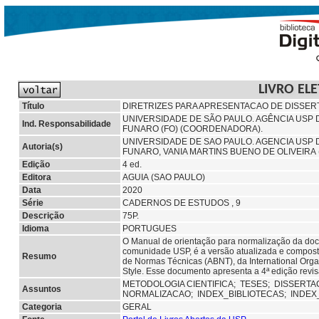
LIVRO EL
Título
DIRETRIZES PARA APRESENTACAO DE DISSERTA
UNIVERSIDADE DE SÃO PAULO. AGÊNCIA USP 
Ind. Responsabilidade
FUNARO (FO) (COORDENADORA).
UNIVERSIDADE DE SAO PAULO. AGENCIA USP
Autoria(s)
FUNARO, VANIA MARTINS BUENO DE OLIVEIR
Edição
4 ed.
Editora
AGUIA (SAO PAULO)
Data
2020
Série
CADERNOS DE ESTUDOS , 9
Descrição
75P.
Idioma
PORTUGUES
O Manual de orientação para normalização da do
comunidade USP, é a versão atualizada e composta
Resumo
de Normas Técnicas (ABNT), da International Organ
Style. Esse documento apresenta a 4ª edição revi
METODOLOGIA CIENTIFICA;
TESES;
DISSERTA
Assuntos
NORMALIZACAO;
INDEX_BIBLIOTECAS;
INDEX
Categoria
GERAL