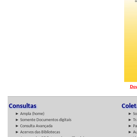
Do
Consultas
Cole
► Ampla (home)
► So
► Somente Documentos digitais
► Tr
► Consulta Avançada
► Pa
► Acervos das Bibliotecas
► Au