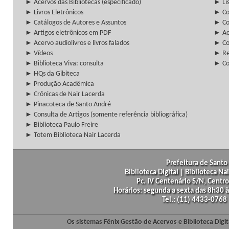
► Acervos das Bibliotecas (especificado)
► Lis
► Livros Eletrônicos
► Col
► Catálogos de Autores e Assuntos
► Co
► Artigos eletrônicos em PDF
► Ac
► Acervo audiolivros e livros falados
► Co
► Vídeos
► Re
► Biblioteca Viva: consulta
► Co
► HQs da Gibiteca
► Produção Acadêmica
► Crônicas de Nair Lacerda
► Pinacoteca de Santo André
► Consulta de Artigos (somente referência bibliográfica)
► Biblioteca Paulo Freire
► Totem Biblioteca Nair Lacerda
Prefeitura de Santo 
Biblioteca Digital | Biblioteca N
Pc. IV Centenário S/N, Centro
Horários: segunda a sexta das 8h30
Tel.: (11) 4433-0768
Os sistemas Fênix Gestão de Acervos e Biblioteca Dig