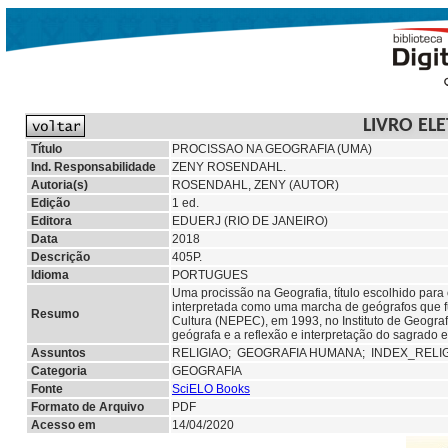
LIVRO EL
Título
PROCISSAO NA GEOGRAFIA (UMA)
Ind. Responsabilidade
ZENY ROSENDAHL.
Autoria(s)
ROSENDAHL, ZENY (AUTOR)
Edição
1 ed.
Editora
EDUERJ (RIO DE JANEIRO)
Data
2018
Descrição
405P.
Idioma
PORTUGUES
Uma procissão na Geografia, título escolhido para 
interpretada como uma marcha de geógrafos que 
Resumo
Cultura (NEPEC), em 1993, no Instituto de Geograf
geógrafa e a reflexão e interpretação do sagrado e
Assuntos
RELIGIAO;
GEOGRAFIA HUMANA; INDEX_RELI
Categoria
GEOGRAFIA
Fonte
SciELO Books
Formato de Arquivo
PDF
Acesso em
14/04/2020