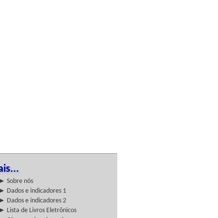
is...
► Sobre nós
► Dados e indicadores 1
► Dados e indicadores 2
► Lista de Livros Eletrônicos