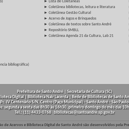
o)
► Lista de Coletâneas
► Coletânea bibliotecas, leitura e literatura
► Coletânea Gestão Cultural
► Acervo de Jogos e Brinquedos
► Coletânea de textos sobre Santo André
► Repositório SMBLL
► Coletânea Agenda 21 da Cultura, Lab 21
cia bibliográfica)
Prefeitura de Santo André | Secretaria de Cultura (SC)
lioteca Digital | Biblioteca Nair Lacerda | Rede de Bibliotecas de Santo A
Pc. IV Centenário S/N, Centro (Paço Municipal) - Santo André - São Paulo
os: segunda a sexta das 8h30 às 16h30, primeiro domingo do mês das 10h
Tel.: (11) 4433-0768 bibliotecas@santoandre.sp.gov.br
ão de Acervos e Biblioteca Digital de Santo André são desenvolvidos pela Pr