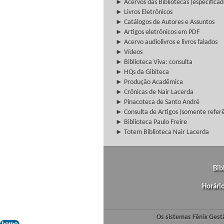
► Acervos das Bibliotecas (especificad
► Livros Eletrônicos
► Catálogos de Autores e Assuntos
► Artigos eletrônicos em PDF
► Acervo audiolivros e livros falados
► Vídeos
► Biblioteca Viva: consulta
► HQs da Gibiteca
► Produção Acadêmica
► Crônicas de Nair Lacerda
► Pinacoteca de Santo André
► Consulta de Artigos (somente referên
► Biblioteca Paulo Freire
► Totem Biblioteca Nair Lacerda
Bib
Horári
Os sistemas Fênix Gest