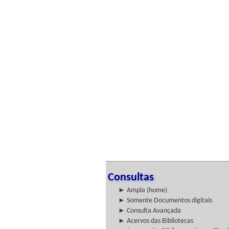
Consultas
► Ampla (home)
► Somente Documentos digitais
► Consulta Avançada
► Acervos das Bibliotecas