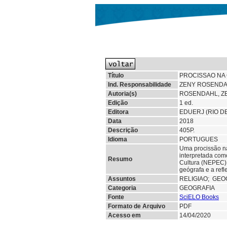
Título
PROCISSAO NA 
Ind. Responsabilidade
ZENY ROSENDA
Autoria(s)
ROSENDAHL, Z
Edição
1 ed.
Editora
EDUERJ (RIO D
Data
2018
Descrição
405P.
Idioma
PORTUGUES
Uma procissão na 
interpretada co
Resumo
Cultura (NEPEC),
geógrafa e a refl
Assuntos
RELIGIAO;
GEO
Categoria
GEOGRAFIA
Fonte
SciELO Books
Formato de Arquivo
PDF
Acesso em
14/04/2020