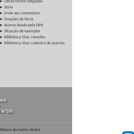
► Obras recém chegadas
► Sócio
► Envie seu comentário
► Doações de livros
► Acervo doado pela FBN
► Situação de exemplar
► Biblioteca Viva: consulta
► Biblioteca Viva: cadastro de acervos
ndré
 às 16h
efeitura de Santo André