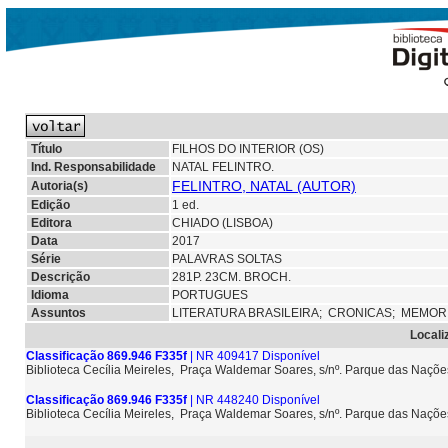
Título
FILHOS DO INTERIOR (OS)
Ind. Responsabilidade
NATAL FELINTRO.
FELINTRO, NATAL (AUTOR)
Autoria(s)
Edição
1 ed.
Editora
CHIADO (LISBOA)
Data
2017
Série
PALAVRAS SOLTAS
Descrição
281P. 23CM. BROCH.
Idioma
PORTUGUES
Assuntos
LITERATURA BRASILEIRA;
CRONICAS;
MEMOR
Locali
Classificação 869.946 F335f
| NR 409417 Disponível
Biblioteca Cecília Meireles, Praça Waldemar Soares, s/nº. Parque das Naçõ
Classificação 869.946 F335f
| NR 448240 Disponível
Biblioteca Cecília Meireles, Praça Waldemar Soares, s/nº. Parque das Naçõ