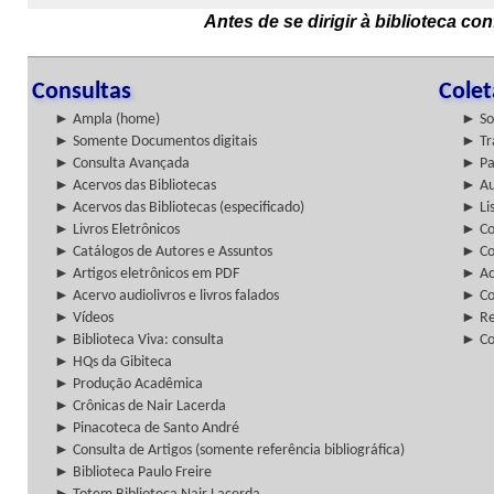
Antes de se dirigir à biblioteca c
Consultas
Cole
► Ampla (home)
► So
► Somente Documentos digitais
► Tr
► Consulta Avançada
► Pa
► Acervos das Bibliotecas
► Au
► Acervos das Bibliotecas (especificado)
► Lis
► Livros Eletrônicos
► Col
► Catálogos de Autores e Assuntos
► Co
► Artigos eletrônicos em PDF
► Ac
► Acervo audiolivros e livros falados
► Co
► Vídeos
► Re
► Biblioteca Viva: consulta
► Co
► HQs da Gibiteca
► Produção Acadêmica
► Crônicas de Nair Lacerda
► Pinacoteca de Santo André
► Consulta de Artigos (somente referência bibliográfica)
► Biblioteca Paulo Freire